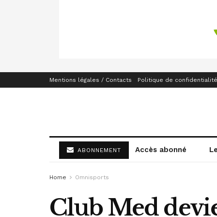
Mentions légales / Contacts
Politique de confidentialit
Accès abonné
L
ABONNEMENT
Home
Omnisports
Club Med devie