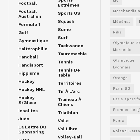
M6
Football
Extrêmes
Football
Merchandisi
Sports US
Australien
Squash
Mécénat
Formule 1
Sumo
Golf
Nike
Surf
Gymnastique
Olympique d
Taekwondo
Haltérophilie
Marseille
Tauromachie
Handball
Olympique
Tennis
Handisport
Lyonnais
Tennis De
Hippisme
Table
Orange
Hockey
Territoires
Paris SG
Hockey NHL
Tir À L'arc
Hockey
Traîneau À
Paris sportif
S/glace
Chiens
Premier Lea
Insolites
Triathlon
Judo
Voile
Puma
La Lettre Du
Vol Libre
Roland Garr
Sponsoring
Volley-Ball
Luge