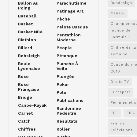
Ballon Au
Parachutisme
Bundesliga
Poing
Patinage Art.
Canal+
Baseball
Pêche
Basket
Championnat
Pelote Basque
monde de
Basket NBA
Pentathlon
Formule 1
Biathlon
Moderne
Billard
People
Chiffre de la
semaine
Bobsleigh
Pétanque
Boule
Planche À
Coupe du m
Lyonnaise
Voile
2010
Boxe
Plongée
Droits TV
Boxe
Poker
Française
Polo
Eurosport
Bridge
Publications
Femmes et s
Canoë-Kayak
Randonnée
Carnet
Pédestre
FFF
FIFA
Catch
Résultats
France
Chiffres
Roller
Télévisions
Courses De
Rugby