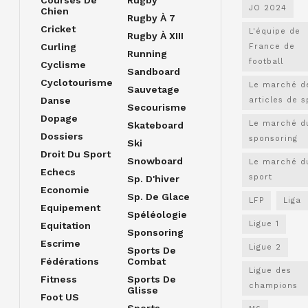
JO 2024
Chien
Rugby À 7
Cricket
L'équipe de
Rugby À XIII
Curling
France de
Running
football
Cyclisme
Sandboard
Cyclotourisme
Le marché d
Sauvetage
Danse
articles de s
Secourisme
Dopage
Le marché d
Skateboard
Dossiers
sponsoring
Ski
Droit Du Sport
Snowboard
Le marché d
Echecs
sport
Sp. D'hiver
Economie
Sp. De Glace
LFP
Liga
Equipement
Spéléologie
Ligue 1
Equitation
Sponsoring
Escrime
Ligue 2
Sports De
Fédérations
Combat
Ligue des
Fitness
Sports De
champions
Glisse
Foot US
Sports