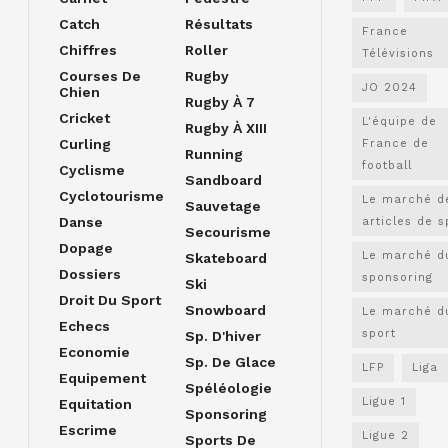
Catch
Résultats
France
Chiffres
Roller
Télévisions
Courses De
Rugby
JO 2024
Chien
Rugby À 7
Cricket
L'équipe de
Rugby À XIII
Curling
France de
Running
football
Cyclisme
Sandboard
Cyclotourisme
Le marché d
Sauvetage
Danse
articles de s
Secourisme
Dopage
Le marché d
Skateboard
Dossiers
sponsoring
Ski
Droit Du Sport
Snowboard
Le marché d
Echecs
sport
Sp. D'hiver
Economie
Sp. De Glace
LFP
Liga
Equipement
Spéléologie
Ligue 1
Equitation
Sponsoring
Escrime
Ligue 2
Sports De