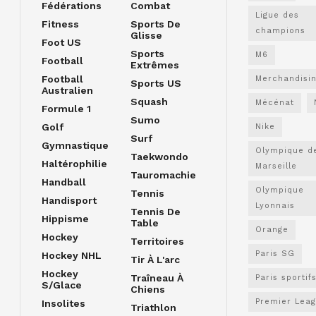
Fédérations
Combat
Ligue des
Fitness
Sports De
champions
Glisse
Foot US
Sports
M6
Football
Extrêmes
Football
Merchandisi
Sports US
Australien
Squash
Mécénat
Formule 1
Sumo
Golf
Nike
Surf
Gymnastique
Olympique d
Taekwondo
Haltérophilie
Marseille
Tauromachie
Handball
Olympique
Tennis
Handisport
Lyonnais
Tennis De
Hippisme
Table
Orange
Hockey
Territoires
Paris SG
Hockey NHL
Tir À L'arc
Hockey
Traîneau À
Paris sportif
S/glace
Chiens
Premier Lea
Insolites
Triathlon