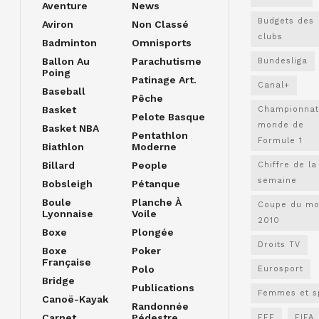
Aventure
News
Budgets des
Aviron
Non Classé
clubs
Badminton
Omnisports
Ballon Au
Parachutisme
Bundesliga
Poing
Patinage Art.
Canal+
Baseball
Pêche
Basket
Championnat
Pelote Basque
monde de
Basket NBA
Pentathlon
Formule 1
Biathlon
Moderne
Billard
People
Chiffre de la
semaine
Bobsleigh
Pétanque
Boule
Planche À
Coupe du m
Lyonnaise
Voile
2010
Boxe
Plongée
Droits TV
Boxe
Poker
Française
Polo
Eurosport
Bridge
Publications
Femmes et s
Canoë-Kayak
Randonnée
Carnet
Pédestre
FFF
FIFA