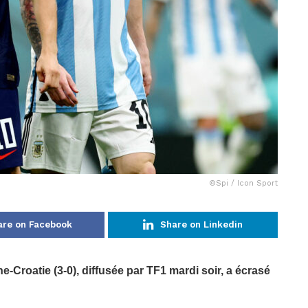
©Spi / Icon Sport
are on Facebook
Share on Linkedin
-Croatie (3-0), diffusée par TF1 mardi soir, a écrasé