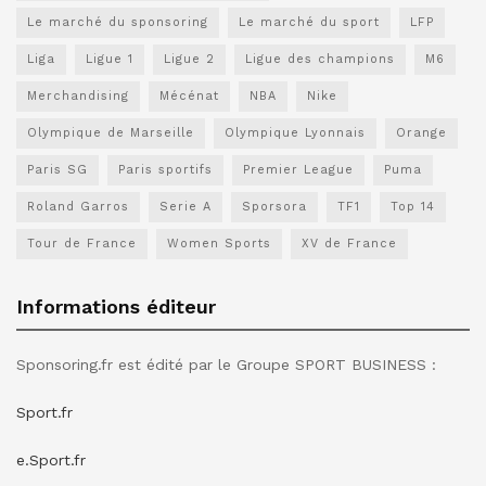
Le marché du sponsoring
Le marché du sport
LFP
Liga
Ligue 1
Ligue 2
Ligue des champions
M6
Merchandising
Mécénat
NBA
Nike
Olympique de Marseille
Olympique Lyonnais
Orange
Paris SG
Paris sportifs
Premier League
Puma
Roland Garros
Serie A
Sporsora
TF1
Top 14
Tour de France
Women Sports
XV de France
Informations éditeur
Sponsoring.fr est édité par le Groupe SPORT BUSINESS :
Sport.fr
e.Sport.fr