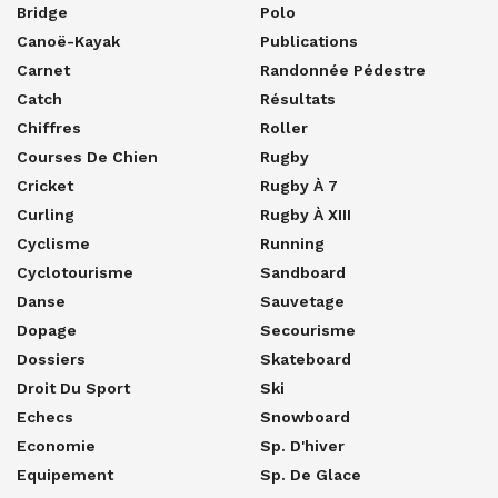
Bridge
Polo
Canoë-Kayak
Publications
Carnet
Randonnée Pédestre
Catch
Résultats
Chiffres
Roller
Courses De Chien
Rugby
Cricket
Rugby À 7
Curling
Rugby À XIII
Cyclisme
Running
Cyclotourisme
Sandboard
Danse
Sauvetage
Dopage
Secourisme
Dossiers
Skateboard
Droit Du Sport
Ski
Echecs
Snowboard
Economie
Sp. D'hiver
Equipement
Sp. De Glace