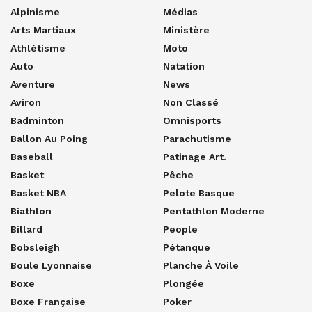
Alpinisme
Médias
Arts Martiaux
Ministère
Athlétisme
Moto
Auto
Natation
Aventure
News
Aviron
Non Classé
Badminton
Omnisports
Ballon Au Poing
Parachutisme
Baseball
Patinage Art.
Basket
Pêche
Basket NBA
Pelote Basque
Biathlon
Pentathlon Moderne
Billard
People
Bobsleigh
Pétanque
Boule Lyonnaise
Planche À Voile
Boxe
Plongée
Boxe Française
Poker