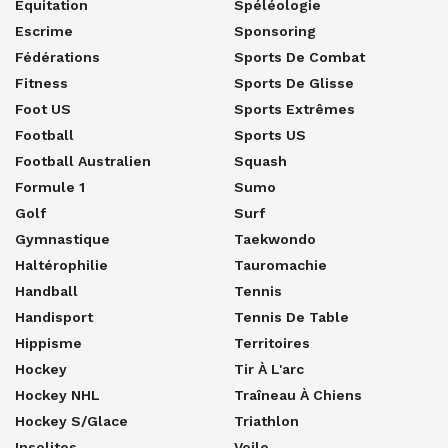
Equitation
Spéléologie
Escrime
Sponsoring
Fédérations
Sports De Combat
Fitness
Sports De Glisse
Foot US
Sports Extrêmes
Football
Sports US
Football Australien
Squash
Formule 1
Sumo
Golf
Surf
Gymnastique
Taekwondo
Haltérophilie
Tauromachie
Handball
Tennis
Handisport
Tennis De Table
Hippisme
Territoires
Hockey
Tir À L'arc
Hockey NHL
Traîneau À Chiens
Hockey S/glace
Triathlon
Insolites
Voile