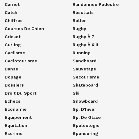
Carnet
Randonnée Pédestre
Catch
Résultats
Chiffres
Roller
Courses De Chien
Rugby
Cricket
Rugby À 7
Curling
Rugby À XIII
Cyclisme
Running
Cyclotourisme
Sandboard
Danse
Sauvetage
Dopage
Secourisme
Dossiers
Skateboard
Droit Du Sport
Ski
Echecs
Snowboard
Economie
Sp. D'hiver
Equipement
Sp. De Glace
Equitation
Spéléologie
Escrime
Sponsoring