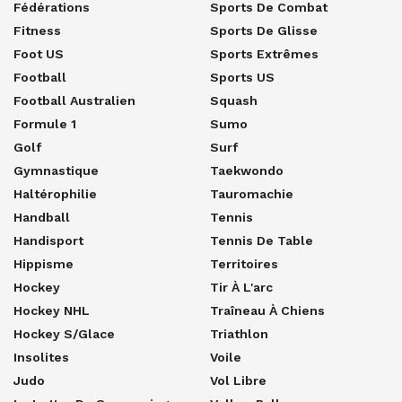
Fédérations
Sports De Combat
Fitness
Sports De Glisse
Foot US
Sports Extrêmes
Football
Sports US
Football Australien
Squash
Formule 1
Sumo
Golf
Surf
Gymnastique
Taekwondo
Haltérophilie
Tauromachie
Handball
Tennis
Handisport
Tennis De Table
Hippisme
Territoires
Hockey
Tir À L'arc
Hockey NHL
Traîneau À Chiens
Hockey S/glace
Triathlon
Insolites
Voile
Judo
Vol Libre