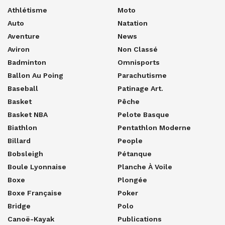
Athlétisme
Moto
Auto
Natation
Aventure
News
Aviron
Non Classé
Badminton
Omnisports
Ballon Au Poing
Parachutisme
Baseball
Patinage Art.
Basket
Pêche
Basket NBA
Pelote Basque
Biathlon
Pentathlon Moderne
Billard
People
Bobsleigh
Pétanque
Boule Lyonnaise
Planche À Voile
Boxe
Plongée
Boxe Française
Poker
Bridge
Polo
Canoë-Kayak
Publications