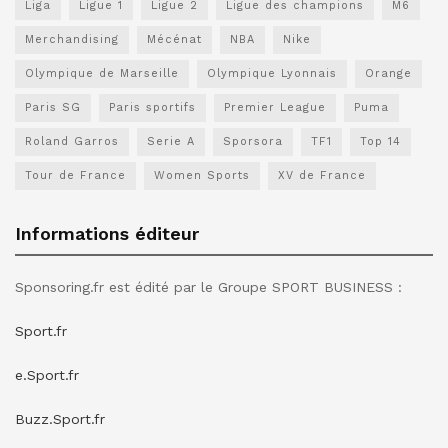
Liga
Ligue 1
Ligue 2
Ligue des champions
M6
Merchandising
Mécénat
NBA
Nike
Olympique de Marseille
Olympique Lyonnais
Orange
Paris SG
Paris sportifs
Premier League
Puma
Roland Garros
Serie A
Sporsora
TF1
Top 14
Tour de France
Women Sports
XV de France
Informations éditeur
Sponsoring.fr est édité par le Groupe SPORT BUSINESS :
Sport.fr
e.Sport.fr
Buzz.Sport.fr