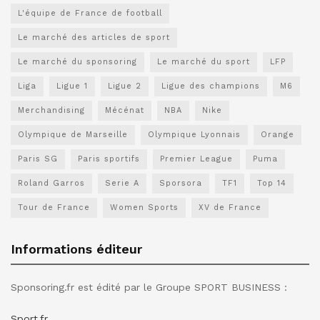
L'équipe de France de football
Le marché des articles de sport
Le marché du sponsoring
Le marché du sport
LFP
Liga
Ligue 1
Ligue 2
Ligue des champions
M6
Merchandising
Mécénat
NBA
Nike
Olympique de Marseille
Olympique Lyonnais
Orange
Paris SG
Paris sportifs
Premier League
Puma
Roland Garros
Serie A
Sporsora
TF1
Top 14
Tour de France
Women Sports
XV de France
Informations éditeur
Sponsoring.fr est édité par le Groupe SPORT BUSINESS :
Sport.fr