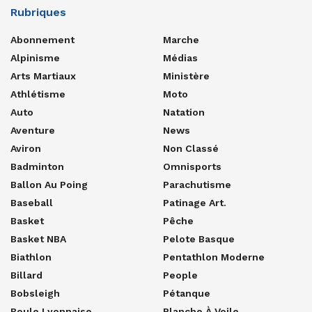
Rubriques
Abonnement
Marche
Alpinisme
Médias
Arts Martiaux
Ministère
Athlétisme
Moto
Auto
Natation
Aventure
News
Aviron
Non Classé
Badminton
Omnisports
Ballon Au Poing
Parachutisme
Baseball
Patinage Art.
Basket
Pêche
Basket NBA
Pelote Basque
Biathlon
Pentathlon Moderne
Billard
People
Bobsleigh
Pétanque
Boule Lyonnaise
Planche À Voile