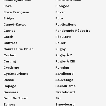
Boxe
Plongée
Boxe Française
Poker
Bridge
Polo
Canoë-Kayak
Publications
Carnet
Randonnée Pédestre
Catch
Résultats
Chiffres
Roller
Courses De Chien
Rugby
Cricket
Rugby À 7
Curling
Rugby À XIII
Cyclisme
Running
Cyclotourisme
Sandboard
Danse
Sauvetage
Dopage
Secourisme
Dossiers
Skateboard
Droit Du Sport
Ski
Echecs
Snowboard