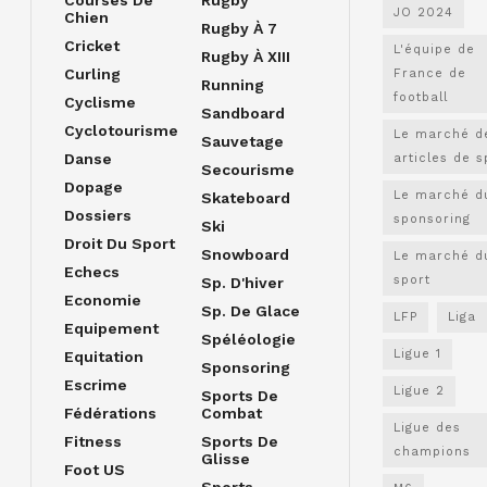
JO 2024
Chien
Rugby À 7
Cricket
L'équipe de
Rugby À XIII
Curling
France de
Running
football
Cyclisme
Sandboard
Cyclotourisme
Le marché d
Sauvetage
Danse
articles de s
Secourisme
Dopage
Le marché d
Skateboard
Dossiers
sponsoring
Ski
Droit Du Sport
Snowboard
Le marché d
Echecs
sport
Sp. D'hiver
Economie
Sp. De Glace
LFP
Liga
Equipement
Spéléologie
Ligue 1
Equitation
Sponsoring
Escrime
Ligue 2
Sports De
Fédérations
Combat
Ligue des
Fitness
Sports De
champions
Glisse
Foot US
Sports