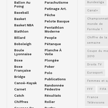
Ballon Au
Parachutisme
Bundesliga
Poing
Patinage Art.
Canal+
Baseball
Pêche
Basket
Championnat
Pelote Basque
monde de
Basket NBA
Pentathlon
Formule 1
Biathlon
Moderne
Billard
People
Chiffre de la
semaine
Bobsleigh
Pétanque
Boule
Planche À
Coupe du m
Lyonnaise
Voile
2010
Boxe
Plongée
Droits TV
Boxe
Poker
Française
Polo
Eurosport
Bridge
Publications
Femmes et s
Canoë-Kayak
Randonnée
Carnet
Pédestre
FFF
FIFA
Catch
Résultats
France
Chiffres
Roller
Télévisions
Courses De
Rugby