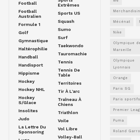
M6
Football
Extrêmes
Football
Merchandisi
Sports US
Australien
Squash
Mécénat
Formule 1
Sumo
Golf
Nike
Surf
Gymnastique
Olympique d
Taekwondo
Haltérophilie
Marseille
Tauromachie
Handball
Olympique
Tennis
Handisport
Lyonnais
Tennis De
Hippisme
Table
Orange
Hockey
Territoires
Paris SG
Hockey NHL
Tir À L'arc
Hockey
Traîneau À
Paris sportif
S/glace
Chiens
Premier Lea
Insolites
Triathlon
Judo
Voile
Puma
La Lettre Du
Vol Libre
Roland Garr
Sponsoring
Volley-Ball
Luge