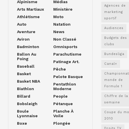
Alpinisme
Médias
Agences de
Arts Martiaux
Ministère
marketing
Athlétisme
Moto
sportif
Auto
Natation
Audiences
Aventure
News
Budgets des
Aviron
Non Classé
clubs
Badminton
Omnisports
Ballon Au
Parachutisme
Bundesliga
Poing
Patinage Art.
Canal+
Baseball
Pêche
Basket
Championnat
Pelote Basque
monde de
Basket NBA
Pentathlon
Formule 1
Biathlon
Moderne
Billard
People
Chiffre de la
semaine
Bobsleigh
Pétanque
Boule
Planche À
Coupe du m
Lyonnaise
Voile
2010
Boxe
Plongée
Droits TV