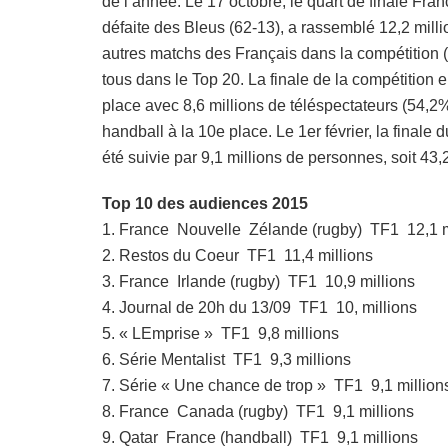
de l’année. Le 17 octobre, le quart de finale Fra
défaite des Bleus (62-13), a rassemblé 12,2 mill
autres matchs des Français dans la compétition (c
tous dans le Top 20. La finale de la compétition e
place avec 8,6 millions de téléspectateurs (54,2
handball à la 10e place. Le 1er février, la final
été suivie par 9,1 millions de personnes, soit 43,
Top 10 des audiences 2015
1. France  Nouvelle  Zélande (rugby)  TF1  12,1 
2. Restos du Coeur  TF1  11,4 millions
3. France  Irlande (rugby)  TF1  10,9 millions
4. Journal de 20h du 13/09  TF1  10, millions
5. « LEmprise »  TF1  9,8 millions
6. Série Mentalist  TF1  9,3 millions
7. Série « Une chance de trop »  TF1  9,1 million
8. France  Canada (rugby)  TF1  9,1 millions
9. Qatar  France (handball)  TF1  9,1 millions