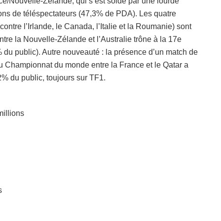
nce/Nouvelle-Zélande, qui s’est soldé par une lourde
ions de téléspectateurs (47,3% de PDA). Les quatre
ontre l’Irlande, le Canada, l’Italie et la Roumanie) sont
ntre la Nouvelle-Zélande et l’Australie trône à la 17e
% du public). Autre nouveauté : la présence d’un match de
e du Championnat du monde entre la France et le Qatar a
2% du public, toujours sur TF1.
millions
s