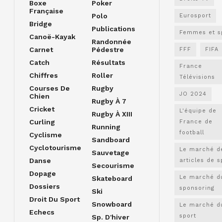
Boxe
Poker
Française
Polo
Eurosport
Bridge
Publications
Femmes et s
Canoë-Kayak
Randonnée
Carnet
Pédestre
FFF
FIFA
Catch
Résultats
France
Chiffres
Roller
Télévisions
Courses De
Rugby
JO 2024
Chien
Rugby À 7
Cricket
L'équipe de
Rugby À XIII
Curling
France de
Running
football
Cyclisme
Sandboard
Cyclotourisme
Le marché d
Sauvetage
Danse
articles de s
Secourisme
Dopage
Le marché d
Skateboard
Dossiers
sponsoring
Ski
Droit Du Sport
Snowboard
Le marché d
Echecs
sport
Sp. D'hiver