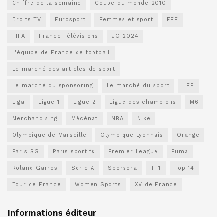
Chiffre de la semaine
Coupe du monde 2010
Droits TV
Eurosport
Femmes et sport
FFF
FIFA
France Télévisions
JO 2024
L'équipe de France de football
Le marché des articles de sport
Le marché du sponsoring
Le marché du sport
LFP
Liga
Ligue 1
Ligue 2
Ligue des champions
M6
Merchandising
Mécénat
NBA
Nike
Olympique de Marseille
Olympique Lyonnais
Orange
Paris SG
Paris sportifs
Premier League
Puma
Roland Garros
Serie A
Sporsora
TF1
Top 14
Tour de France
Women Sports
XV de France
Informations éditeur