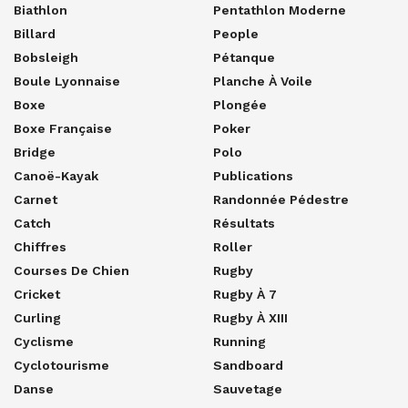
Biathlon
Pentathlon Moderne
Billard
People
Bobsleigh
Pétanque
Boule Lyonnaise
Planche À Voile
Boxe
Plongée
Boxe Française
Poker
Bridge
Polo
Canoë-Kayak
Publications
Carnet
Randonnée Pédestre
Catch
Résultats
Chiffres
Roller
Courses De Chien
Rugby
Cricket
Rugby À 7
Curling
Rugby À XIII
Cyclisme
Running
Cyclotourisme
Sandboard
Danse
Sauvetage