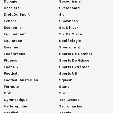
Dopage
Secourisme
Dossiers
Skateboard
Droit Du Sport
Ski
Echecs
Snowboard
Economie
Sp. D'hiver
Equipement
Sp. De Glace
Equitation
Spéléologie
Escrime
Sponsoring
Fédérations
Sports De Combat
Fitness
Sports De Glisse
Foot US
Sports Extrêmes
Football
Sports US
Football Australien
Squash
Formule 1
Sumo
Golf
Surf
Gymnastique
Taekwondo
Haltérophilie
Tauromachie
Handball
Tennis