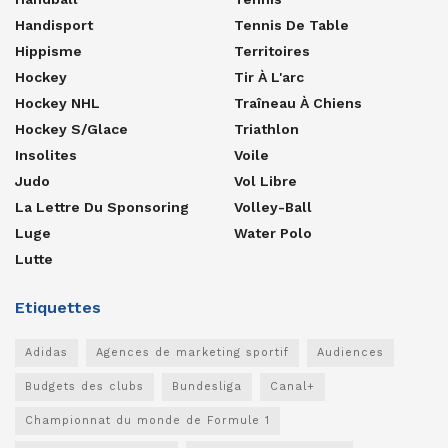
Handisport
Tennis De Table
Hippisme
Territoires
Hockey
Tir À L'arc
Hockey NHL
Traîneau À Chiens
Hockey S/glace
Triathlon
Insolites
Voile
Judo
Vol Libre
La Lettre Du Sponsoring
Volley-Ball
Luge
Water Polo
Lutte
Etiquettes
Adidas
Agences de marketing sportif
Audiences
Budgets des clubs
Bundesliga
Canal+
Championnat du monde de Formule 1