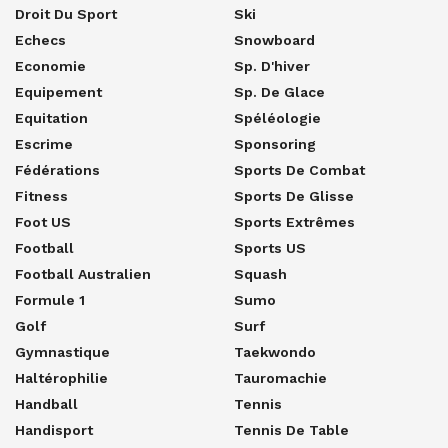
Droit Du Sport
Ski
Echecs
Snowboard
Economie
Sp. D'hiver
Equipement
Sp. De Glace
Equitation
Spéléologie
Escrime
Sponsoring
Fédérations
Sports De Combat
Fitness
Sports De Glisse
Foot US
Sports Extrêmes
Football
Sports US
Football Australien
Squash
Formule 1
Sumo
Golf
Surf
Gymnastique
Taekwondo
Haltérophilie
Tauromachie
Handball
Tennis
Handisport
Tennis De Table