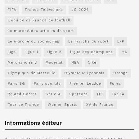
FIFA
France Télévisions
JO 2024
L'équipe de France de football
Le marché des articles de sport
Le marché du sponsoring
Le marché du sport
LFP
Liga
Ligue 1
Ligue 2
Ligue des champions
M6
Merchandising
Mécénat
NBA
Nike
Olympique de Marseille
Olympique Lyonnais
Orange
Paris SG
Paris sportifs
Premier League
Puma
Roland Garros
Serie A
Sporsora
TF1
Top 14
Tour de France
Women Sports
XV de France
Informations éditeur