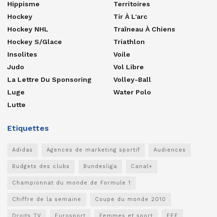
Hippisme
Territoires
Hockey
Tir À L'arc
Hockey NHL
Traîneau À Chiens
Hockey S/glace
Triathlon
Insolites
Voile
Judo
Vol Libre
La Lettre Du Sponsoring
Volley-Ball
Luge
Water Polo
Lutte
Etiquettes
Adidas
Agences de marketing sportif
Audiences
Budgets des clubs
Bundesliga
Canal+
Championnat du monde de Formule 1
Chiffre de la semaine
Coupe du monde 2010
Droits TV
Eurosport
Femmes et sport
FFF