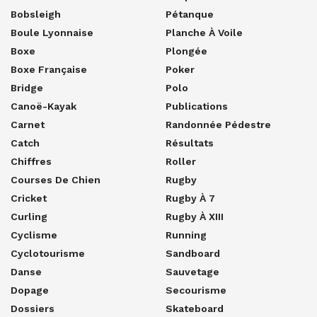
Bobsleigh
Pétanque
Boule Lyonnaise
Planche À Voile
Boxe
Plongée
Boxe Française
Poker
Bridge
Polo
Canoë-Kayak
Publications
Carnet
Randonnée Pédestre
Catch
Résultats
Chiffres
Roller
Courses De Chien
Rugby
Cricket
Rugby À 7
Curling
Rugby À XIII
Cyclisme
Running
Cyclotourisme
Sandboard
Danse
Sauvetage
Dopage
Secourisme
Dossiers
Skateboard