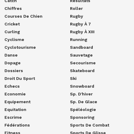
Catch
Résultats
Chiffres
Roller
Courses De Chien
Rugby
Cricket
Rugby À 7
Curling
Rugby À XIII
Cyclisme
Running
Cyclotourisme
Sandboard
Danse
Sauvetage
Dopage
Secourisme
Dossiers
Skateboard
Droit Du Sport
Ski
Echecs
Snowboard
Economie
Sp. D'hiver
Equipement
Sp. De Glace
Equitation
Spéléologie
Escrime
Sponsoring
Fédérations
Sports De Combat
Fitness
Sports De Glisse