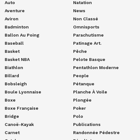
Auto
Natation
Aventure
News
Aviron
Non Classé
Badminton
Omnisports
Ballon Au Poing
Parachutisme
Baseball
Patinage Art.
Basket
Pêche
Basket NBA
Pelote Basque
Biathlon
Pentathlon Moderne
Billard
People
Bobsleigh
Pétanque
Boule Lyonnaise
Planche À Voile
Boxe
Plongée
Boxe Française
Poker
Bridge
Polo
Canoë-Kayak
Publications
Carnet
Randonnée Pédestre