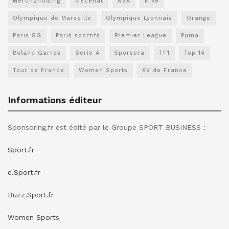
Merchandising
Mécénat
NBA
Nike
Olympique de Marseille
Olympique Lyonnais
Orange
Paris SG
Paris sportifs
Premier League
Puma
Roland Garros
Serie A
Sporsora
TF1
Top 14
Tour de France
Women Sports
XV de France
Informations éditeur
Sponsoring.fr est édité par le Groupe SPORT BUSINESS :
Sport.fr
e.Sport.fr
Buzz.Sport.fr
Women Sports