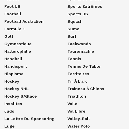
Foot US
Sports Extrêmes
Football
Sports US
Football Australien
Squash
Formule 1
Sumo
Golf
Surf
Gymnastique
Taekwondo
Haltérophilie
Tauromachie
Handball
Tennis
Handisport
Tennis De Table
Hippisme
Territoires
Hockey
Tir À L'arc
Hockey NHL
Traîneau À Chiens
Hockey S/glace
Triathlon
Insolites
Voile
Judo
Vol Libre
La Lettre Du Sponsoring
Volley-Ball
Luge
Water Polo