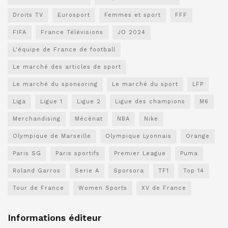
Droits TV
Eurosport
Femmes et sport
FFF
FIFA
France Télévisions
JO 2024
L'équipe de France de football
Le marché des articles de sport
Le marché du sponsoring
Le marché du sport
LFP
Liga
Ligue 1
Ligue 2
Ligue des champions
M6
Merchandising
Mécénat
NBA
Nike
Olympique de Marseille
Olympique Lyonnais
Orange
Paris SG
Paris sportifs
Premier League
Puma
Roland Garros
Serie A
Sporsora
TF1
Top 14
Tour de France
Women Sports
XV de France
Informations éditeur