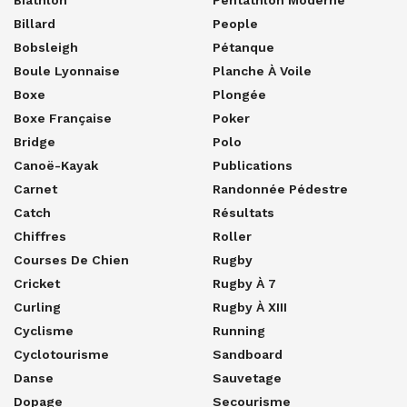
Billard
People
Bobsleigh
Pétanque
Boule Lyonnaise
Planche À Voile
Boxe
Plongée
Boxe Française
Poker
Bridge
Polo
Canoë-Kayak
Publications
Carnet
Randonnée Pédestre
Catch
Résultats
Chiffres
Roller
Courses De Chien
Rugby
Cricket
Rugby À 7
Curling
Rugby À XIII
Cyclisme
Running
Cyclotourisme
Sandboard
Danse
Sauvetage
Dopage
Secourisme