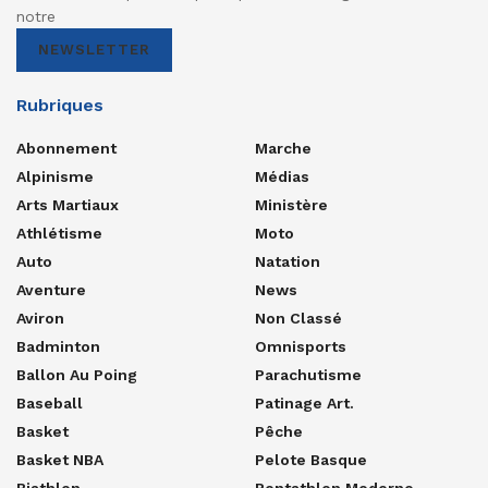
notre
NEWSLETTER
Rubriques
Abonnement
Marche
Alpinisme
Médias
Arts Martiaux
Ministère
Athlétisme
Moto
Auto
Natation
Aventure
News
Aviron
Non Classé
Badminton
Omnisports
Ballon Au Poing
Parachutisme
Baseball
Patinage Art.
Basket
Pêche
Basket NBA
Pelote Basque
Biathlon
Pentathlon Moderne