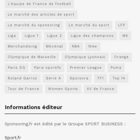
L'équipe de France de football
Le marché des articles de sport
Le marché du sponsoring
Le marché du sport
LFP
Liga
Ligue 1
Ligue 2
Ligue des champions
M6
Merchandising
Mécénat
NBA
Nike
Olympique de Marseille
Olympique Lyonnais
Orange
Paris SG
Paris sportifs
Premier League
Puma
Roland Garros
Serie A
Sporsora
TF1
Top 14
Tour de France
Women Sports
XV de France
Informations éditeur
Sponsoring.fr est édité par le Groupe SPORT BUSINESS :
Sport.fr