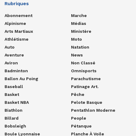
Rubriques
Abonnement
Marche
Alpinisme
Médias
Arts Martiaux
Ministère
Athlétisme
Moto
Auto
Natation
Aventure
News
Aviron
Non Classé
Badminton
Omnisports
Ballon Au Poing
Parachutisme
Baseball
Patinage Art.
Basket
Pêche
Basket NBA
Pelote Basque
Biathlon
Pentathlon Moderne
Billard
People
Bobsleigh
Pétanque
Boule Lyonnaise
Planche À Voile