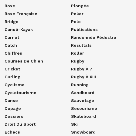
Boxe
Plongée
Boxe Française
Poker
Bridge
Polo
Canoë-Kayak
Publications
Carnet
Randonnée Pédestre
Catch
Résultats
Chiffres
Roller
Courses De Chien
Rugby
Cricket
Rugby À 7
Curling
Rugby À XIII
Cyclisme
Running
Cyclotourisme
Sandboard
Danse
Sauvetage
Dopage
Secourisme
Dossiers
Skateboard
Droit Du Sport
Ski
Echecs
Snowboard