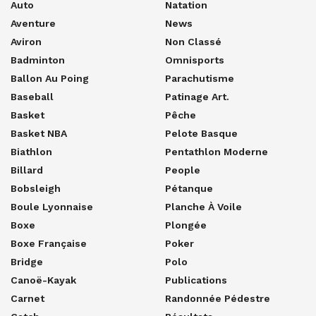
Auto
Natation
Aventure
News
Aviron
Non Classé
Badminton
Omnisports
Ballon Au Poing
Parachutisme
Baseball
Patinage Art.
Basket
Pêche
Basket NBA
Pelote Basque
Biathlon
Pentathlon Moderne
Billard
People
Bobsleigh
Pétanque
Boule Lyonnaise
Planche À Voile
Boxe
Plongée
Boxe Française
Poker
Bridge
Polo
Canoë-Kayak
Publications
Carnet
Randonnée Pédestre