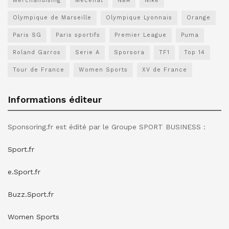
Merchandising
Mécénat
NBA
Nike
Olympique de Marseille
Olympique Lyonnais
Orange
Paris SG
Paris sportifs
Premier League
Puma
Roland Garros
Serie A
Sporsora
TF1
Top 14
Tour de France
Women Sports
XV de France
Informations éditeur
Sponsoring.fr est édité par le Groupe SPORT BUSINESS :
Sport.fr
e.Sport.fr
Buzz.Sport.fr
Women Sports