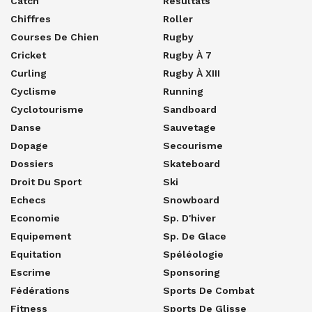
Catch
Résultats
Chiffres
Roller
Courses De Chien
Rugby
Cricket
Rugby À 7
Curling
Rugby À XIII
Cyclisme
Running
Cyclotourisme
Sandboard
Danse
Sauvetage
Dopage
Secourisme
Dossiers
Skateboard
Droit Du Sport
Ski
Echecs
Snowboard
Economie
Sp. D'hiver
Equipement
Sp. De Glace
Equitation
Spéléologie
Escrime
Sponsoring
Fédérations
Sports De Combat
Fitness
Sports De Glisse