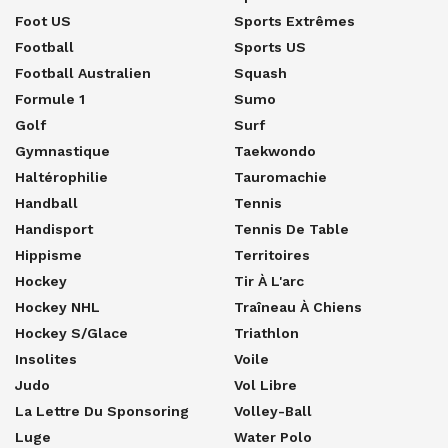
Foot US
Sports Extrêmes
Football
Sports US
Football Australien
Squash
Formule 1
Sumo
Golf
Surf
Gymnastique
Taekwondo
Haltérophilie
Tauromachie
Handball
Tennis
Handisport
Tennis De Table
Hippisme
Territoires
Hockey
Tir À L'arc
Hockey NHL
Traîneau À Chiens
Hockey S/glace
Triathlon
Insolites
Voile
Judo
Vol Libre
La Lettre Du Sponsoring
Volley-Ball
Luge
Water Polo