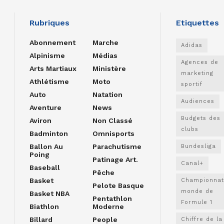
Rubriques
Etiquettes
Abonnement
Marche
Adidas
Alpinisme
Médias
Agences de
Arts Martiaux
Ministère
marketing
Athlétisme
Moto
sportif
Auto
Natation
Audiences
Aventure
News
Budgets des
Aviron
Non Classé
clubs
Badminton
Omnisports
Ballon Au
Parachutisme
Bundesliga
Poing
Patinage Art.
Canal+
Baseball
Pêche
Basket
Championnat
Pelote Basque
monde de
Basket NBA
Pentathlon
Formule 1
Biathlon
Moderne
Billard
People
Chiffre de la