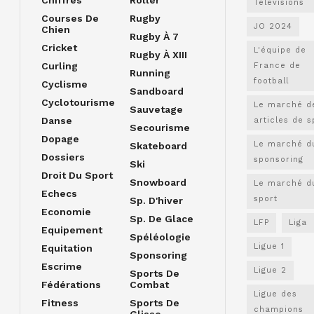
Chiffres
Roller
Télévisions
Courses De
Rugby
JO 2024
Chien
Rugby À 7
Cricket
L'équipe de
Rugby À XIII
Curling
France de
Running
football
Cyclisme
Sandboard
Cyclotourisme
Le marché d
Sauvetage
Danse
articles de s
Secourisme
Dopage
Le marché d
Skateboard
Dossiers
sponsoring
Ski
Droit Du Sport
Snowboard
Le marché d
Echecs
sport
Sp. D'hiver
Economie
Sp. De Glace
LFP
Liga
Equipement
Spéléologie
Ligue 1
Equitation
Sponsoring
Escrime
Ligue 2
Sports De
Fédérations
Combat
Ligue des
Fitness
Sports De
champions