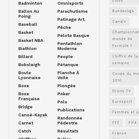
clubs
Badminton
Omnisports
Ballon Au
Parachutisme
Bundesliga
Poing
Patinage Art.
Canal+
Baseball
Pêche
Basket
Championnat
Pelote Basque
monde de
Basket NBA
Pentathlon
Formule 1
Biathlon
Moderne
Billard
People
Chiffre de la
semaine
Bobsleigh
Pétanque
Boule
Planche À
Coupe du m
Lyonnaise
Voile
2010
Boxe
Plongée
Droits TV
Boxe
Poker
Française
Polo
Eurosport
Bridge
Publications
Femmes et s
Canoë-Kayak
Randonnée
Carnet
Pédestre
FFF
FIFA
Catch
Résultats
France