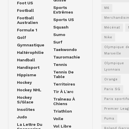
Glisse
Foot US
Sports
M6
Football
Extrêmes
Football
Merchandisi
Sports US
Australien
Squash
Mécénat
Formule 1
Sumo
Golf
Nike
Surf
Gymnastique
Olympique d
Taekwondo
Haltérophilie
Marseille
Tauromachie
Handball
Olympique
Tennis
Handisport
Lyonnais
Tennis De
Hippisme
Table
Orange
Hockey
Territoires
Paris SG
Hockey NHL
Tir À L'arc
Hockey
Traîneau À
Paris sportif
S/glace
Chiens
Premier Lea
Insolites
Triathlon
Judo
Voile
Puma
La Lettre Du
Vol Libre
Roland Garr