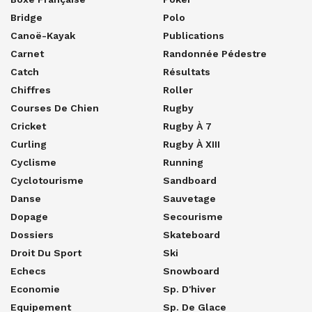
Bridge
Polo
Canoë-Kayak
Publications
Carnet
Randonnée Pédestre
Catch
Résultats
Chiffres
Roller
Courses De Chien
Rugby
Cricket
Rugby À 7
Curling
Rugby À XIII
Cyclisme
Running
Cyclotourisme
Sandboard
Danse
Sauvetage
Dopage
Secourisme
Dossiers
Skateboard
Droit Du Sport
Ski
Echecs
Snowboard
Economie
Sp. D'hiver
Equipement
Sp. De Glace