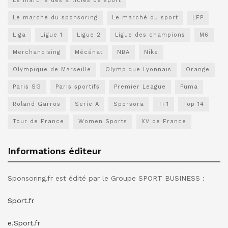
Le marché des articles de sport
Le marché du sponsoring
Le marché du sport
LFP
Liga
Ligue 1
Ligue 2
Ligue des champions
M6
Merchandising
Mécénat
NBA
Nike
Olympique de Marseille
Olympique Lyonnais
Orange
Paris SG
Paris sportifs
Premier League
Puma
Roland Garros
Serie A
Sporsora
TF1
Top 14
Tour de France
Women Sports
XV de France
Informations éditeur
Sponsoring.fr est édité par le Groupe SPORT BUSINESS :
Sport.fr
e.Sport.fr