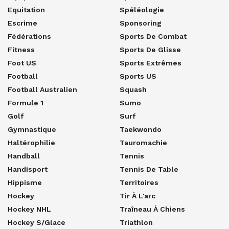
Equitation
Spéléologie
Escrime
Sponsoring
Fédérations
Sports De Combat
Fitness
Sports De Glisse
Foot US
Sports Extrêmes
Football
Sports US
Football Australien
Squash
Formule 1
Sumo
Golf
Surf
Gymnastique
Taekwondo
Haltérophilie
Tauromachie
Handball
Tennis
Handisport
Tennis De Table
Hippisme
Territoires
Hockey
Tir À L'arc
Hockey NHL
Traîneau À Chiens
Hockey S/glace
Triathlon