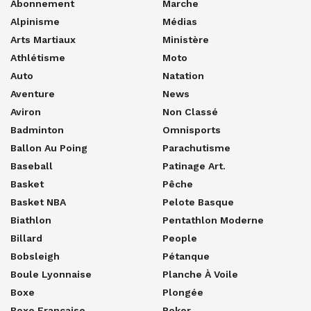
Abonnement
Marche
Alpinisme
Médias
Arts Martiaux
Ministère
Athlétisme
Moto
Auto
Natation
Aventure
News
Aviron
Non Classé
Badminton
Omnisports
Ballon Au Poing
Parachutisme
Baseball
Patinage Art.
Basket
Pêche
Basket NBA
Pelote Basque
Biathlon
Pentathlon Moderne
Billard
People
Bobsleigh
Pétanque
Boule Lyonnaise
Planche À Voile
Boxe
Plongée
Boxe Française
Poker