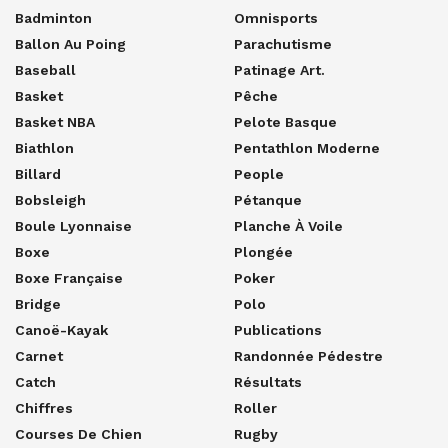
Badminton
Omnisports
Ballon Au Poing
Parachutisme
Baseball
Patinage Art.
Basket
Pêche
Basket NBA
Pelote Basque
Biathlon
Pentathlon Moderne
Billard
People
Bobsleigh
Pétanque
Boule Lyonnaise
Planche À Voile
Boxe
Plongée
Boxe Française
Poker
Bridge
Polo
Canoë-Kayak
Publications
Carnet
Randonnée Pédestre
Catch
Résultats
Chiffres
Roller
Courses De Chien
Rugby