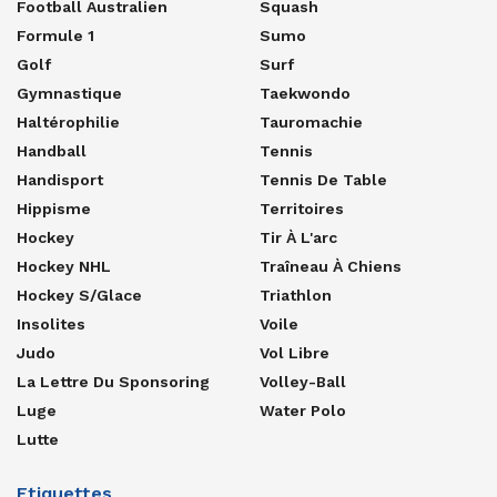
Football Australien
Squash
Formule 1
Sumo
Golf
Surf
Gymnastique
Taekwondo
Haltérophilie
Tauromachie
Handball
Tennis
Handisport
Tennis De Table
Hippisme
Territoires
Hockey
Tir À L'arc
Hockey NHL
Traîneau À Chiens
Hockey S/glace
Triathlon
Insolites
Voile
Judo
Vol Libre
La Lettre Du Sponsoring
Volley-Ball
Luge
Water Polo
Lutte
Etiquettes