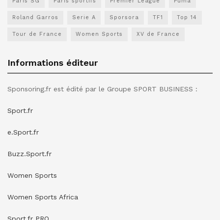
Paris SG
Paris sportifs
Premier League
Puma
Roland Garros
Serie A
Sporsora
TF1
Top 14
Tour de France
Women Sports
XV de France
Informations éditeur
Sponsoring.fr est édité par le Groupe SPORT BUSINESS :
Sport.fr
e.Sport.fr
Buzz.Sport.fr
Women Sports
Women Sports Africa
Sport.fr PRO