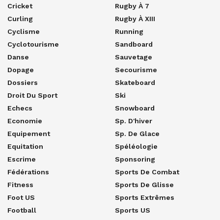
Cricket
Rugby À 7
Curling
Rugby À XIII
Cyclisme
Running
Cyclotourisme
Sandboard
Danse
Sauvetage
Dopage
Secourisme
Dossiers
Skateboard
Droit Du Sport
Ski
Echecs
Snowboard
Economie
Sp. D'hiver
Equipement
Sp. De Glace
Equitation
Spéléologie
Escrime
Sponsoring
Fédérations
Sports De Combat
Fitness
Sports De Glisse
Foot US
Sports Extrêmes
Football
Sports US