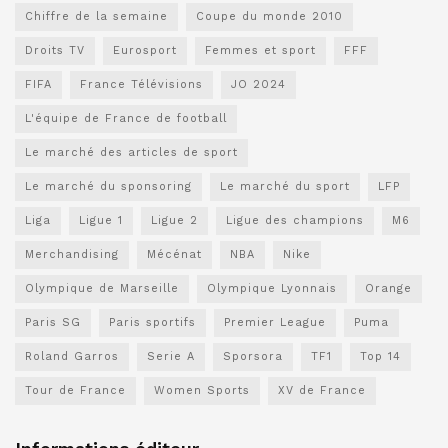
Chiffre de la semaine
Coupe du monde 2010
Droits TV
Eurosport
Femmes et sport
FFF
FIFA
France Télévisions
JO 2024
L'équipe de France de football
Le marché des articles de sport
Le marché du sponsoring
Le marché du sport
LFP
Liga
Ligue 1
Ligue 2
Ligue des champions
M6
Merchandising
Mécénat
NBA
Nike
Olympique de Marseille
Olympique Lyonnais
Orange
Paris SG
Paris sportifs
Premier League
Puma
Roland Garros
Serie A
Sporsora
TF1
Top 14
Tour de France
Women Sports
XV de France