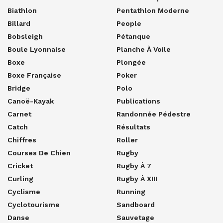
Biathlon
Pentathlon Moderne
Billard
People
Bobsleigh
Pétanque
Boule Lyonnaise
Planche À Voile
Boxe
Plongée
Boxe Française
Poker
Bridge
Polo
Canoë-Kayak
Publications
Carnet
Randonnée Pédestre
Catch
Résultats
Chiffres
Roller
Courses De Chien
Rugby
Cricket
Rugby À 7
Curling
Rugby À XIII
Cyclisme
Running
Cyclotourisme
Sandboard
Danse
Sauvetage