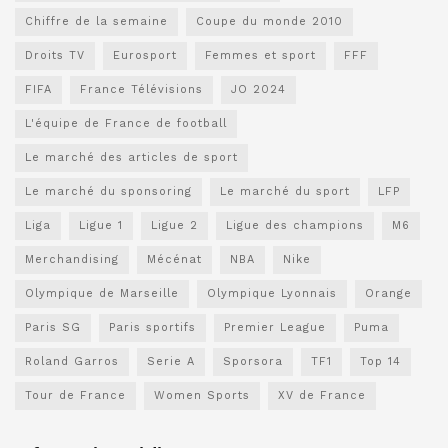
Chiffre de la semaine
Coupe du monde 2010
Droits TV
Eurosport
Femmes et sport
FFF
FIFA
France Télévisions
JO 2024
L'équipe de France de football
Le marché des articles de sport
Le marché du sponsoring
Le marché du sport
LFP
Liga
Ligue 1
Ligue 2
Ligue des champions
M6
Merchandising
Mécénat
NBA
Nike
Olympique de Marseille
Olympique Lyonnais
Orange
Paris SG
Paris sportifs
Premier League
Puma
Roland Garros
Serie A
Sporsora
TF1
Top 14
Tour de France
Women Sports
XV de France