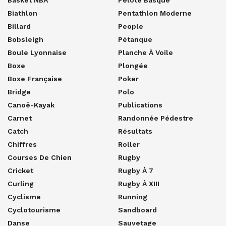
Biathlon
Pentathlon Moderne
Billard
People
Bobsleigh
Pétanque
Boule Lyonnaise
Planche À Voile
Boxe
Plongée
Boxe Française
Poker
Bridge
Polo
Canoë-Kayak
Publications
Carnet
Randonnée Pédestre
Catch
Résultats
Chiffres
Roller
Courses De Chien
Rugby
Cricket
Rugby À 7
Curling
Rugby À XIII
Cyclisme
Running
Cyclotourisme
Sandboard
Danse
Sauvetage