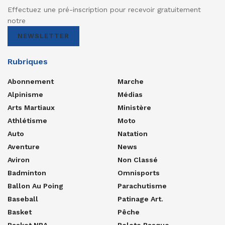
Effectuez une pré-inscription pour recevoir gratuitement
notre
NEWSLETTER
Rubriques
Abonnement
Marche
Alpinisme
Médias
Arts Martiaux
Ministère
Athlétisme
Moto
Auto
Natation
Aventure
News
Aviron
Non Classé
Badminton
Omnisports
Ballon Au Poing
Parachutisme
Baseball
Patinage Art.
Basket
Pêche
Basket NBA
Pelote Basque