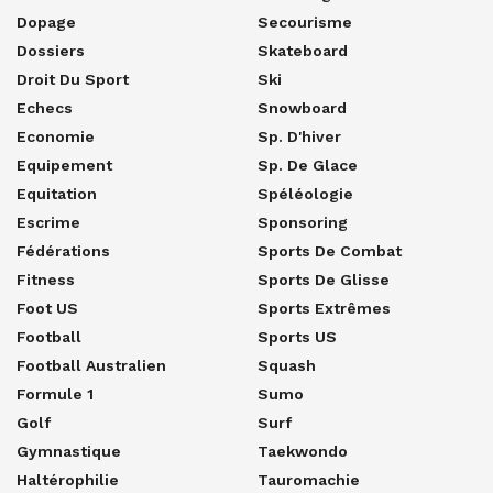
Dopage
Secourisme
Dossiers
Skateboard
Droit Du Sport
Ski
Echecs
Snowboard
Economie
Sp. D'hiver
Equipement
Sp. De Glace
Equitation
Spéléologie
Escrime
Sponsoring
Fédérations
Sports De Combat
Fitness
Sports De Glisse
Foot US
Sports Extrêmes
Football
Sports US
Football Australien
Squash
Formule 1
Sumo
Golf
Surf
Gymnastique
Taekwondo
Haltérophilie
Tauromachie