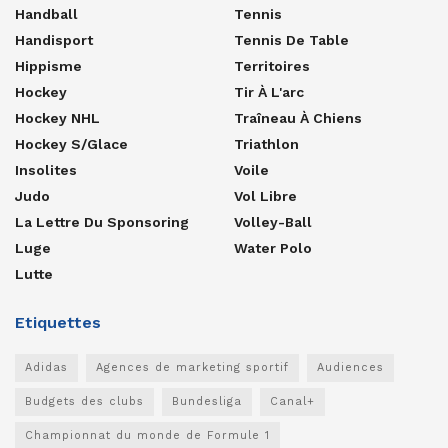
Handball
Tennis
Handisport
Tennis De Table
Hippisme
Territoires
Hockey
Tir À L'arc
Hockey NHL
Traîneau À Chiens
Hockey S/glace
Triathlon
Insolites
Voile
Judo
Vol Libre
La Lettre Du Sponsoring
Volley-Ball
Luge
Water Polo
Lutte
Etiquettes
Adidas
Agences de marketing sportif
Audiences
Budgets des clubs
Bundesliga
Canal+
Championnat du monde de Formule 1