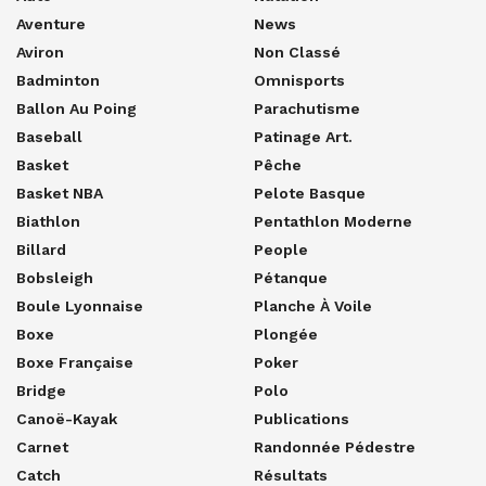
Aventure
News
Aviron
Non Classé
Badminton
Omnisports
Ballon Au Poing
Parachutisme
Baseball
Patinage Art.
Basket
Pêche
Basket NBA
Pelote Basque
Biathlon
Pentathlon Moderne
Billard
People
Bobsleigh
Pétanque
Boule Lyonnaise
Planche À Voile
Boxe
Plongée
Boxe Française
Poker
Bridge
Polo
Canoë-Kayak
Publications
Carnet
Randonnée Pédestre
Catch
Résultats