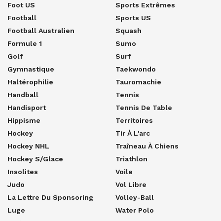
Foot US
Sports Extrêmes
Football
Sports US
Football Australien
Squash
Formule 1
Sumo
Golf
Surf
Gymnastique
Taekwondo
Haltérophilie
Tauromachie
Handball
Tennis
Handisport
Tennis De Table
Hippisme
Territoires
Hockey
Tir À L'arc
Hockey NHL
Traîneau À Chiens
Hockey S/glace
Triathlon
Insolites
Voile
Judo
Vol Libre
La Lettre Du Sponsoring
Volley-Ball
Luge
Water Polo