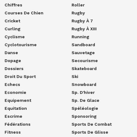
Chiffres
Roller
Courses De Chien
Rugby
Cricket
Rugby À 7
Curling
Rugby À XIII
Cyclisme
Running
Cyclotourisme
Sandboard
Danse
Sauvetage
Dopage
Secourisme
Dossiers
Skateboard
Droit Du Sport
Ski
Echecs
Snowboard
Economie
Sp. D'hiver
Equipement
Sp. De Glace
Equitation
Spéléologie
Escrime
Sponsoring
Fédérations
Sports De Combat
Fitness
Sports De Glisse