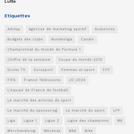
Lutte
Etiquettes
Adidas
Agences de marketing sportif
Audiences
Budgets des clubs
Bundesliga
Canal+
Championnat du monde de Formule 1
Chiffre de la semaine
Coupe du monde 2010
Droits TV
Eurosport
Femmes et sport
FFF
FIFA
France Télévisions
JO 2024
L'équipe de France de football
Le marché des articles de sport
Le marché du sponsoring
Le marché du sport
LFP
Liga
Ligue 1
Ligue 2
Ligue des champions
M6
Merchandising
Mécénat
NBA
Nike