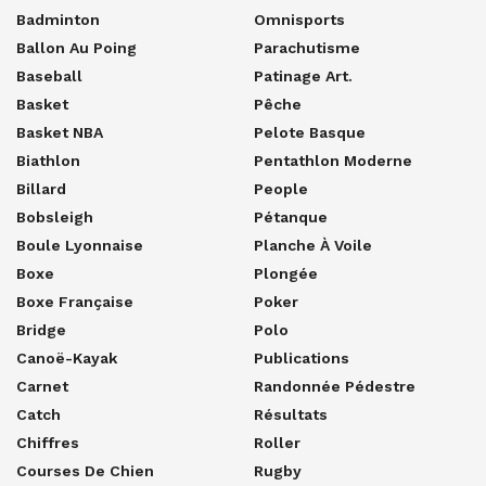
Badminton
Omnisports
Ballon Au Poing
Parachutisme
Baseball
Patinage Art.
Basket
Pêche
Basket NBA
Pelote Basque
Biathlon
Pentathlon Moderne
Billard
People
Bobsleigh
Pétanque
Boule Lyonnaise
Planche À Voile
Boxe
Plongée
Boxe Française
Poker
Bridge
Polo
Canoë-Kayak
Publications
Carnet
Randonnée Pédestre
Catch
Résultats
Chiffres
Roller
Courses De Chien
Rugby