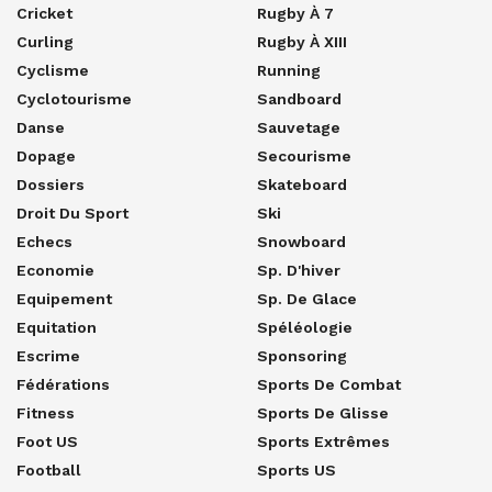
Cricket
Rugby À 7
Curling
Rugby À XIII
Cyclisme
Running
Cyclotourisme
Sandboard
Danse
Sauvetage
Dopage
Secourisme
Dossiers
Skateboard
Droit Du Sport
Ski
Echecs
Snowboard
Economie
Sp. D'hiver
Equipement
Sp. De Glace
Equitation
Spéléologie
Escrime
Sponsoring
Fédérations
Sports De Combat
Fitness
Sports De Glisse
Foot US
Sports Extrêmes
Football
Sports US