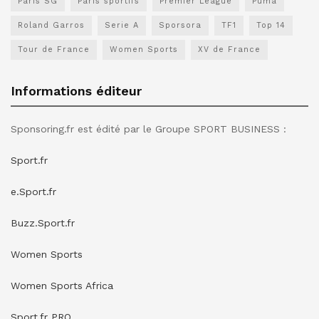
Paris SG
Paris sportifs
Premier League
Puma
Roland Garros
Serie A
Sporsora
TF1
Top 14
Tour de France
Women Sports
XV de France
Informations éditeur
Sponsoring.fr est édité par le Groupe SPORT BUSINESS :
Sport.fr
e.Sport.fr
Buzz.Sport.fr
Women Sports
Women Sports Africa
Sport.fr PRO