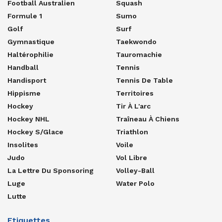
Football Australien
Squash
Formule 1
Sumo
Golf
Surf
Gymnastique
Taekwondo
Haltérophilie
Tauromachie
Handball
Tennis
Handisport
Tennis De Table
Hippisme
Territoires
Hockey
Tir À L'arc
Hockey NHL
Traîneau À Chiens
Hockey S/glace
Triathlon
Insolites
Voile
Judo
Vol Libre
La Lettre Du Sponsoring
Volley-Ball
Luge
Water Polo
Lutte
Etiquettes