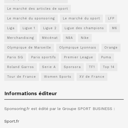
Le marché des articles de sport
Le marché du sponsoring
Le marché du sport
LFP
Liga
Ligue 1
Ligue 2
Ligue des champions
M6
Merchandising
Mécénat
NBA
Nike
Olympique de Marseille
Olympique Lyonnais
Orange
Paris SG
Paris sportifs
Premier League
Puma
Roland Garros
Serie A
Sporsora
TF1
Top 14
Tour de France
Women Sports
XV de France
Informations éditeur
Sponsoring.fr est édité par le Groupe SPORT BUSINESS :
Sport.fr