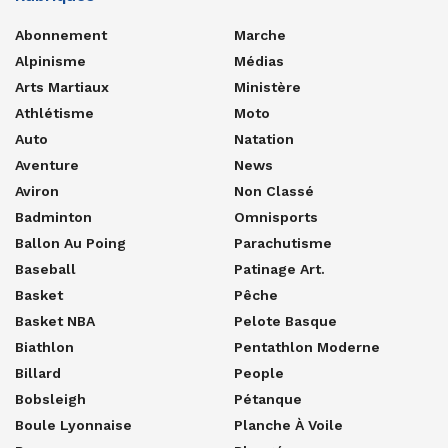
Abonnement
Marche
Alpinisme
Médias
Arts Martiaux
Ministère
Athlétisme
Moto
Auto
Natation
Aventure
News
Aviron
Non Classé
Badminton
Omnisports
Ballon Au Poing
Parachutisme
Baseball
Patinage Art.
Basket
Pêche
Basket NBA
Pelote Basque
Biathlon
Pentathlon Moderne
Billard
People
Bobsleigh
Pétanque
Boule Lyonnaise
Planche À Voile