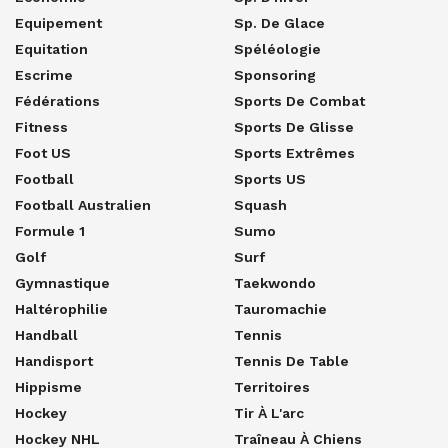
Equipement
Sp. De Glace
Equitation
Spéléologie
Escrime
Sponsoring
Fédérations
Sports De Combat
Fitness
Sports De Glisse
Foot US
Sports Extrêmes
Football
Sports US
Football Australien
Squash
Formule 1
Sumo
Golf
Surf
Gymnastique
Taekwondo
Haltérophilie
Tauromachie
Handball
Tennis
Handisport
Tennis De Table
Hippisme
Territoires
Hockey
Tir À L'arc
Hockey NHL
Traîneau À Chiens