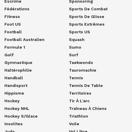
Escrime
Sponsoring
Fédérations
Sports De Combat
Fitness
Sports De Glisse
Foot US
Sports Extrêmes
Football
Sports US
Football Australien
Squash
Formule 1
Sumo
Golf
Surf
Gymnastique
Taekwondo
Haltérophilie
Tauromachie
Handball
Tennis
Handisport
Tennis De Table
Hippisme
Territoires
Hockey
Tir À L'arc
Hockey NHL
Traîneau À Chiens
Hockey S/glace
Triathlon
Insolites
Voile
Judo
Vol Libre