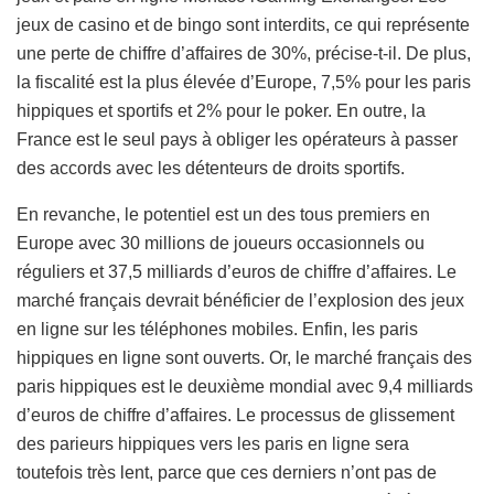
jeux de casino et de bingo sont interdits, ce qui représente
une perte de chiffre d’affaires de 30%, précise-t-il. De plus,
la fiscalité est la plus élevée d’Europe, 7,5% pour les paris
hippiques et sportifs et 2% pour le poker. En outre, la
France est le seul pays à obliger les opérateurs à passer
des accords avec les détenteurs de droits sportifs.
En revanche, le potentiel est un des tous premiers en
Europe avec 30 millions de joueurs occasionnels ou
réguliers et 37,5 milliards d’euros de chiffre d’affaires. Le
marché français devrait bénéficier de l’explosion des jeux
en ligne sur les téléphones mobiles. Enfin, les paris
hippiques en ligne sont ouverts. Or, le marché français des
paris hippiques est le deuxième mondial avec 9,4 milliards
d’euros de chiffre d’affaires. Le processus de glissement
des parieurs hippiques vers les paris en ligne sera
toutefois très lent, parce que ces derniers n’ont pas de