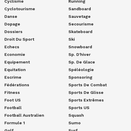
Cyclisme
Running
Cyclotourisme
Sandboard
Danse
Sauvetage
Dopage
Secourisme
Dossiers
Skateboard
Droit Du Sport
Ski
Echecs
Snowboard
Economie
Sp. D'hiver
Equipement
Sp. De Glace
Equitation
Spéléologie
Escrime
Sponsoring
Fédérations
Sports De Combat
Fitness
Sports De Glisse
Foot US
Sports Extrêmes
Football
Sports US
Football Australien
Squash
Formule 1
Sumo
Golf
Surf