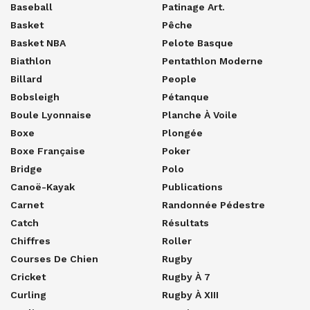
Baseball
Patinage Art.
Basket
Pêche
Basket NBA
Pelote Basque
Biathlon
Pentathlon Moderne
Billard
People
Bobsleigh
Pétanque
Boule Lyonnaise
Planche À Voile
Boxe
Plongée
Boxe Française
Poker
Bridge
Polo
Canoë-Kayak
Publications
Carnet
Randonnée Pédestre
Catch
Résultats
Chiffres
Roller
Courses De Chien
Rugby
Cricket
Rugby À 7
Curling
Rugby À XIII