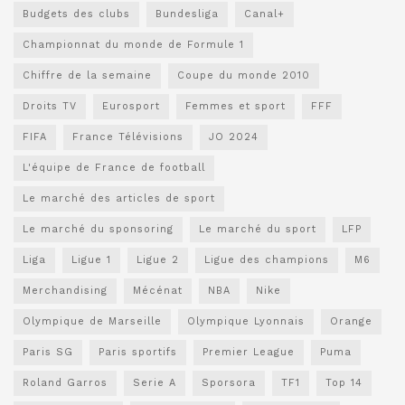
Budgets des clubs
Bundesliga
Canal+
Championnat du monde de Formule 1
Chiffre de la semaine
Coupe du monde 2010
Droits TV
Eurosport
Femmes et sport
FFF
FIFA
France Télévisions
JO 2024
L'équipe de France de football
Le marché des articles de sport
Le marché du sponsoring
Le marché du sport
LFP
Liga
Ligue 1
Ligue 2
Ligue des champions
M6
Merchandising
Mécénat
NBA
Nike
Olympique de Marseille
Olympique Lyonnais
Orange
Paris SG
Paris sportifs
Premier League
Puma
Roland Garros
Serie A
Sporsora
TF1
Top 14