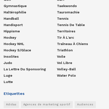
Gymnastique
Taekwondo
Haltérophilie
Tauromachie
Handball
Tennis
Handisport
Tennis De Table
Hippisme
Territoires
Hockey
Tir À L'arc
Hockey NHL
Traîneau À Chiens
Hockey S/glace
Triathlon
Insolites
Voile
Judo
Vol Libre
La Lettre Du Sponsoring
Volley-Ball
Luge
Water Polo
Lutte
Etiquettes
Adidas
Agences de marketing sportif
Audiences