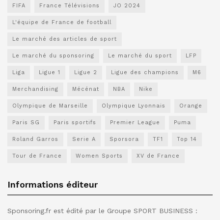
FIFA
France Télévisions
JO 2024
L'équipe de France de football
Le marché des articles de sport
Le marché du sponsoring
Le marché du sport
LFP
Liga
Ligue 1
Ligue 2
Ligue des champions
M6
Merchandising
Mécénat
NBA
Nike
Olympique de Marseille
Olympique Lyonnais
Orange
Paris SG
Paris sportifs
Premier League
Puma
Roland Garros
Serie A
Sporsora
TF1
Top 14
Tour de France
Women Sports
XV de France
Informations éditeur
Sponsoring.fr est édité par le Groupe SPORT BUSINESS :