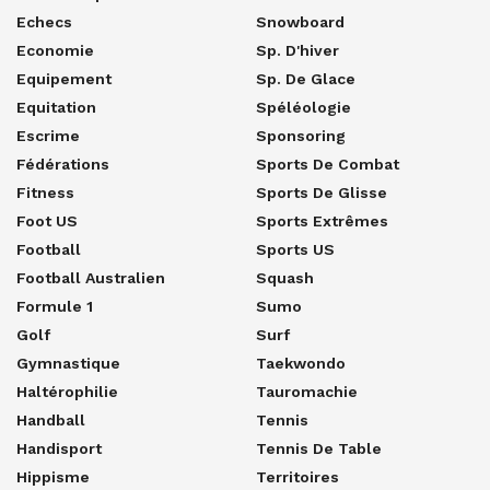
Echecs
Snowboard
Economie
Sp. D'hiver
Equipement
Sp. De Glace
Equitation
Spéléologie
Escrime
Sponsoring
Fédérations
Sports De Combat
Fitness
Sports De Glisse
Foot US
Sports Extrêmes
Football
Sports US
Football Australien
Squash
Formule 1
Sumo
Golf
Surf
Gymnastique
Taekwondo
Haltérophilie
Tauromachie
Handball
Tennis
Handisport
Tennis De Table
Hippisme
Territoires