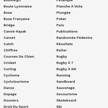
Boule Lyonnaise
Planche À Voile
Boxe
Plongée
Boxe Française
Poker
Bridge
Polo
Canoë-Kayak
Publications
Carnet
Randonnée Pédestre
Catch
Résultats
Chiffres
Roller
Courses De Chien
Rugby
Cricket
Rugby À 7
Curling
Rugby À XIII
Cyclisme
Running
Cyclotourisme
Sandboard
Danse
Sauvetage
Dopage
Secourisme
Dossiers
Skateboard
Droit Du Sport
Ski