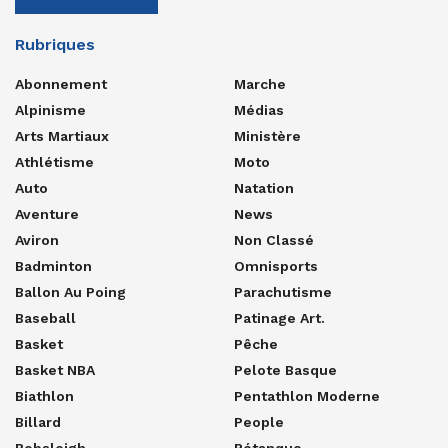
Rubriques
Abonnement
Marche
Alpinisme
Médias
Arts Martiaux
Ministère
Athlétisme
Moto
Auto
Natation
Aventure
News
Aviron
Non Classé
Badminton
Omnisports
Ballon Au Poing
Parachutisme
Baseball
Patinage Art.
Basket
Pêche
Basket NBA
Pelote Basque
Biathlon
Pentathlon Moderne
Billard
People
Bobsleigh
Pétanque