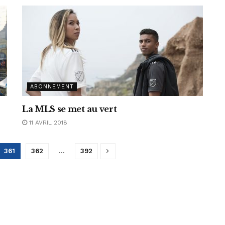
ABONNEMENT
La MLS se met au vert
11 AVRIL 2018
361
362
…
392