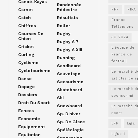
Canoë-Kayak
Randonnée
Carnet
Pédestre
FFF
FIFA
Catch
Résultats
France
Chiffres
Roller
Télévisions
Courses De
Rugby
JO 2024
Chien
Rugby À 7
Cricket
L'équipe de
Rugby À XIII
Curling
France de
Running
football
Cyclisme
Sandboard
Cyclotourisme
Le marché d
Sauvetage
Danse
articles de s
Secourisme
Dopage
Le marché d
Skateboard
Dossiers
sponsoring
Ski
Droit Du Sport
Snowboard
Le marché d
Echecs
sport
Sp. D'hiver
Economie
Sp. De Glace
LFP
Liga
Equipement
Spéléologie
Ligue 1
Equitation
Sponsoring