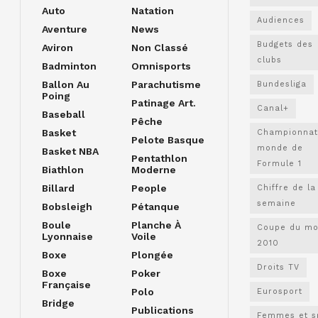
Auto
Natation
Audiences
Aventure
News
Budgets des
Aviron
Non Classé
clubs
Badminton
Omnisports
Ballon Au
Parachutisme
Bundesliga
Poing
Patinage Art.
Canal+
Baseball
Pêche
Basket
Championnat
Pelote Basque
monde de
Basket NBA
Pentathlon
Formule 1
Biathlon
Moderne
Billard
People
Chiffre de la
semaine
Bobsleigh
Pétanque
Boule
Planche À
Coupe du m
Lyonnaise
Voile
2010
Boxe
Plongée
Droits TV
Boxe
Poker
Française
Polo
Eurosport
Bridge
Publications
Femmes et s