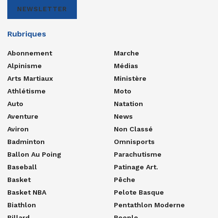
NEWSLETTER
Rubriques
Abonnement
Marche
Alpinisme
Médias
Arts Martiaux
Ministère
Athlétisme
Moto
Auto
Natation
Aventure
News
Aviron
Non Classé
Badminton
Omnisports
Ballon Au Poing
Parachutisme
Baseball
Patinage Art.
Basket
Pêche
Basket NBA
Pelote Basque
Biathlon
Pentathlon Moderne
Billard
People