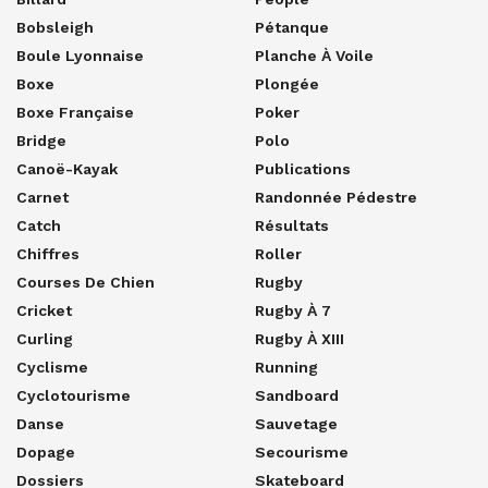
Bobsleigh
Pétanque
Boule Lyonnaise
Planche À Voile
Boxe
Plongée
Boxe Française
Poker
Bridge
Polo
Canoë-Kayak
Publications
Carnet
Randonnée Pédestre
Catch
Résultats
Chiffres
Roller
Courses De Chien
Rugby
Cricket
Rugby À 7
Curling
Rugby À XIII
Cyclisme
Running
Cyclotourisme
Sandboard
Danse
Sauvetage
Dopage
Secourisme
Dossiers
Skateboard