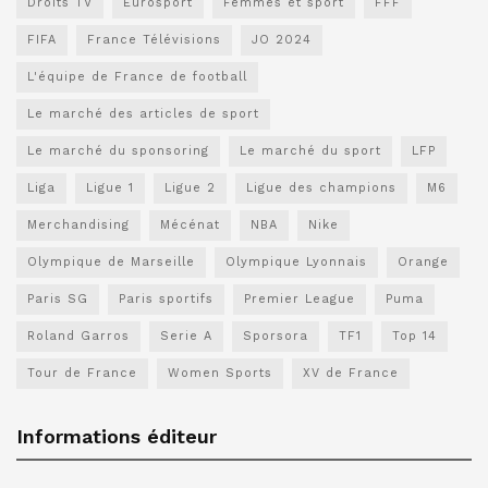
Droits TV
Eurosport
Femmes et sport
FFF
FIFA
France Télévisions
JO 2024
L'équipe de France de football
Le marché des articles de sport
Le marché du sponsoring
Le marché du sport
LFP
Liga
Ligue 1
Ligue 2
Ligue des champions
M6
Merchandising
Mécénat
NBA
Nike
Olympique de Marseille
Olympique Lyonnais
Orange
Paris SG
Paris sportifs
Premier League
Puma
Roland Garros
Serie A
Sporsora
TF1
Top 14
Tour de France
Women Sports
XV de France
Informations éditeur