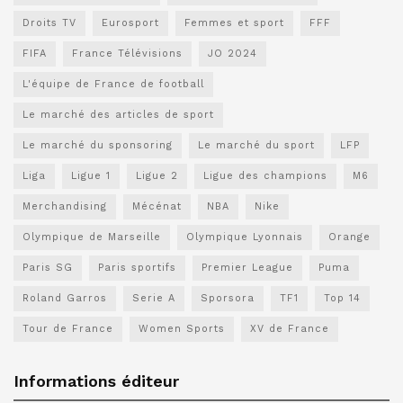
Droits TV
Eurosport
Femmes et sport
FFF
FIFA
France Télévisions
JO 2024
L'équipe de France de football
Le marché des articles de sport
Le marché du sponsoring
Le marché du sport
LFP
Liga
Ligue 1
Ligue 2
Ligue des champions
M6
Merchandising
Mécénat
NBA
Nike
Olympique de Marseille
Olympique Lyonnais
Orange
Paris SG
Paris sportifs
Premier League
Puma
Roland Garros
Serie A
Sporsora
TF1
Top 14
Tour de France
Women Sports
XV de France
Informations éditeur