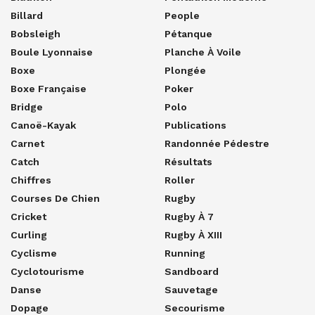
Billard
People
Bobsleigh
Pétanque
Boule Lyonnaise
Planche À Voile
Boxe
Plongée
Boxe Française
Poker
Bridge
Polo
Canoë-Kayak
Publications
Carnet
Randonnée Pédestre
Catch
Résultats
Chiffres
Roller
Courses De Chien
Rugby
Cricket
Rugby À 7
Curling
Rugby À XIII
Cyclisme
Running
Cyclotourisme
Sandboard
Danse
Sauvetage
Dopage
Secourisme