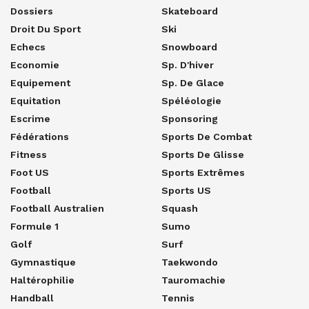
Dossiers
Skateboard
Droit Du Sport
Ski
Echecs
Snowboard
Economie
Sp. D'hiver
Equipement
Sp. De Glace
Equitation
Spéléologie
Escrime
Sponsoring
Fédérations
Sports De Combat
Fitness
Sports De Glisse
Foot US
Sports Extrêmes
Football
Sports US
Football Australien
Squash
Formule 1
Sumo
Golf
Surf
Gymnastique
Taekwondo
Haltérophilie
Tauromachie
Handball
Tennis