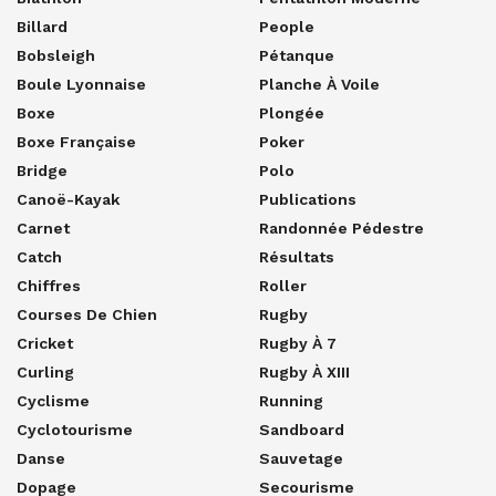
Billard
People
Bobsleigh
Pétanque
Boule Lyonnaise
Planche À Voile
Boxe
Plongée
Boxe Française
Poker
Bridge
Polo
Canoë-Kayak
Publications
Carnet
Randonnée Pédestre
Catch
Résultats
Chiffres
Roller
Courses De Chien
Rugby
Cricket
Rugby À 7
Curling
Rugby À XIII
Cyclisme
Running
Cyclotourisme
Sandboard
Danse
Sauvetage
Dopage
Secourisme