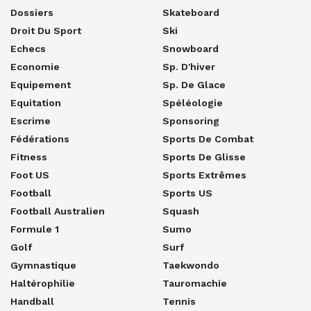
Dossiers
Skateboard
Droit Du Sport
Ski
Echecs
Snowboard
Economie
Sp. D'hiver
Equipement
Sp. De Glace
Equitation
Spéléologie
Escrime
Sponsoring
Fédérations
Sports De Combat
Fitness
Sports De Glisse
Foot US
Sports Extrêmes
Football
Sports US
Football Australien
Squash
Formule 1
Sumo
Golf
Surf
Gymnastique
Taekwondo
Haltérophilie
Tauromachie
Handball
Tennis