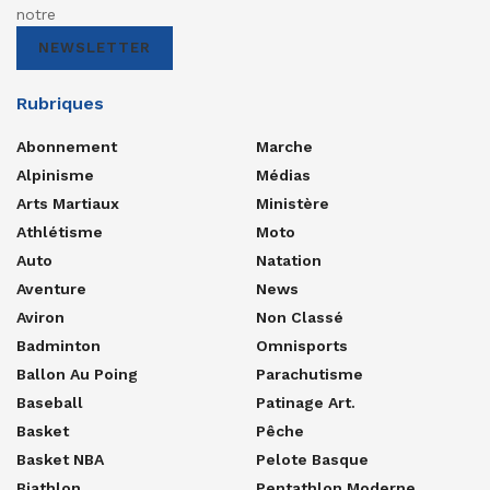
notre
NEWSLETTER
Rubriques
Abonnement
Marche
Alpinisme
Médias
Arts Martiaux
Ministère
Athlétisme
Moto
Auto
Natation
Aventure
News
Aviron
Non Classé
Badminton
Omnisports
Ballon Au Poing
Parachutisme
Baseball
Patinage Art.
Basket
Pêche
Basket NBA
Pelote Basque
Biathlon
Pentathlon Moderne