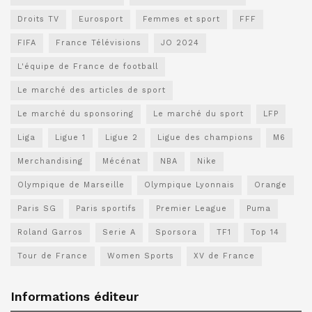
Droits TV
Eurosport
Femmes et sport
FFF
FIFA
France Télévisions
JO 2024
L'équipe de France de football
Le marché des articles de sport
Le marché du sponsoring
Le marché du sport
LFP
Liga
Ligue 1
Ligue 2
Ligue des champions
M6
Merchandising
Mécénat
NBA
Nike
Olympique de Marseille
Olympique Lyonnais
Orange
Paris SG
Paris sportifs
Premier League
Puma
Roland Garros
Serie A
Sporsora
TF1
Top 14
Tour de France
Women Sports
XV de France
Informations éditeur