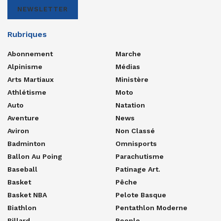
NEWSLETTER
Rubriques
Abonnement
Marche
Alpinisme
Médias
Arts Martiaux
Ministère
Athlétisme
Moto
Auto
Natation
Aventure
News
Aviron
Non Classé
Badminton
Omnisports
Ballon Au Poing
Parachutisme
Baseball
Patinage Art.
Basket
Pêche
Basket NBA
Pelote Basque
Biathlon
Pentathlon Moderne
Billard
People