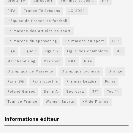
Droits TV
Eurosport
Femmes et sport
FFF
FIFA
France Télévisions
JO 2024
L'équipe de France de football
Le marché des articles de sport
Le marché du sponsoring
Le marché du sport
LFP
Liga
Ligue 1
Ligue 2
Ligue des champions
M6
Merchandising
Mécénat
NBA
Nike
Olympique de Marseille
Olympique Lyonnais
Orange
Paris SG
Paris sportifs
Premier League
Puma
Roland Garros
Serie A
Sporsora
TF1
Top 14
Tour de France
Women Sports
XV de France
Informations éditeur