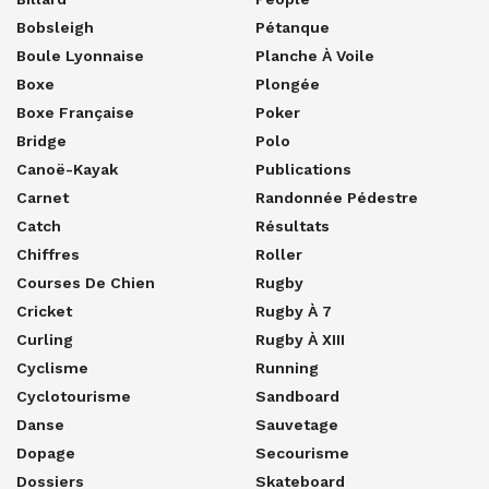
Bobsleigh
Pétanque
Boule Lyonnaise
Planche À Voile
Boxe
Plongée
Boxe Française
Poker
Bridge
Polo
Canoë-Kayak
Publications
Carnet
Randonnée Pédestre
Catch
Résultats
Chiffres
Roller
Courses De Chien
Rugby
Cricket
Rugby À 7
Curling
Rugby À XIII
Cyclisme
Running
Cyclotourisme
Sandboard
Danse
Sauvetage
Dopage
Secourisme
Dossiers
Skateboard