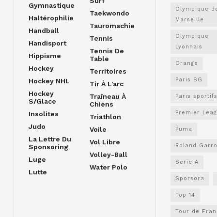
Surf
Gymnastique
Olympique d
Taekwondo
Haltérophilie
Marseille
Tauromachie
Handball
Olympique
Tennis
Handisport
Lyonnais
Tennis De
Hippisme
Table
Orange
Hockey
Territoires
Paris SG
Hockey NHL
Tir À L'arc
Hockey
Traîneau À
Paris sportif
S/glace
Chiens
Premier Lea
Insolites
Triathlon
Judo
Voile
Puma
La Lettre Du
Vol Libre
Roland Garr
Sponsoring
Volley-Ball
Luge
Serie A
Water Polo
Lutte
Sporsora
Top 14
Tour de Fra