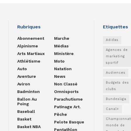
Rubriques
Etiquettes
Abonnement
Marche
Adidas
Alpinisme
Médias
Agences de
Arts Martiaux
Ministère
marketing
Athlétisme
Moto
sportif
Auto
Natation
Audiences
Aventure
News
Budgets des
Aviron
Non Classé
clubs
Badminton
Omnisports
Ballon Au
Parachutisme
Bundesliga
Poing
Patinage Art.
Canal+
Baseball
Pêche
Basket
Championnat
Pelote Basque
monde de
Basket NBA
Pentathlon