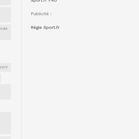
Sport.fr PRO
Publicité :
Régie Sport.fr
onde
port