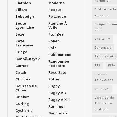
Formule 1
Biathlon
Moderne
Billard
People
Chiffre de la
semaine
Bobsleigh
Pétanque
Boule
Planche À
Coupe du m
Lyonnaise
Voile
2010
Boxe
Plongée
Droits TV
Boxe
Poker
Française
Polo
Eurosport
Bridge
Publications
Femmes et s
Canoë-Kayak
Randonnée
Carnet
Pédestre
FFF
FIFA
Catch
Résultats
France
Chiffres
Roller
Télévisions
Courses De
Rugby
JO 2024
Chien
Rugby À 7
Cricket
L'équipe de
Rugby À XIII
Curling
France de
Running
football
Cyclisme
Sandboard