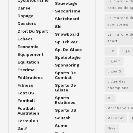
Cyclotourisme
Le marché d
Sauvetage
Danse
articles de s
Secourisme
Dopage
Le marché d
Skateboard
Dossiers
sponsoring
Ski
Droit Du Sport
Snowboard
Le marché d
Echecs
sport
Sp. D'hiver
Economie
Sp. De Glace
LFP
Liga
Equipement
Spéléologie
Ligue 1
Equitation
Sponsoring
Escrime
Ligue 2
Sports De
Fédérations
Combat
Ligue des
Fitness
Sports De
champions
Glisse
Foot US
Sports
M6
Football
Extrêmes
Football
Merchandisi
Sports US
Australien
Squash
Mécénat
Formule 1
Sumo
Golf
Nike