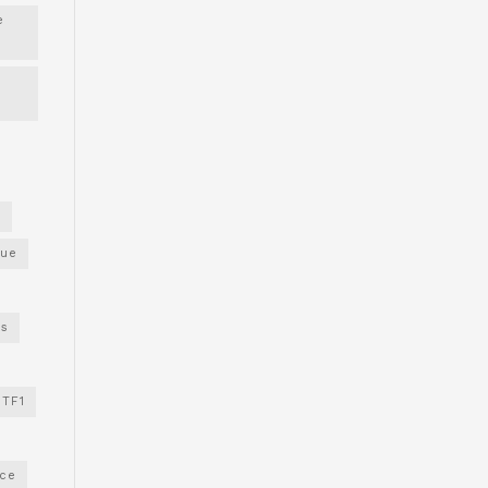
e
s
gue
os
TF1
nce