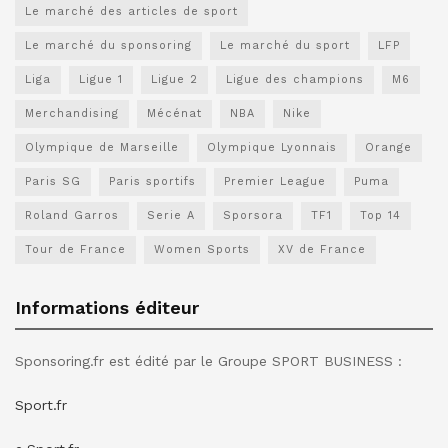
Le marché des articles de sport
Le marché du sponsoring
Le marché du sport
LFP
Liga
Ligue 1
Ligue 2
Ligue des champions
M6
Merchandising
Mécénat
NBA
Nike
Olympique de Marseille
Olympique Lyonnais
Orange
Paris SG
Paris sportifs
Premier League
Puma
Roland Garros
Serie A
Sporsora
TF1
Top 14
Tour de France
Women Sports
XV de France
Informations éditeur
Sponsoring.fr est édité par le Groupe SPORT BUSINESS :
Sport.fr