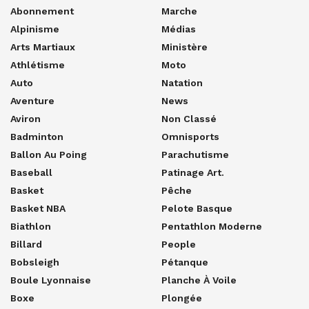
Abonnement
Marche
Alpinisme
Médias
Arts Martiaux
Ministère
Athlétisme
Moto
Auto
Natation
Aventure
News
Aviron
Non Classé
Badminton
Omnisports
Ballon Au Poing
Parachutisme
Baseball
Patinage Art.
Basket
Pêche
Basket NBA
Pelote Basque
Biathlon
Pentathlon Moderne
Billard
People
Bobsleigh
Pétanque
Boule Lyonnaise
Planche À Voile
Boxe
Plongée