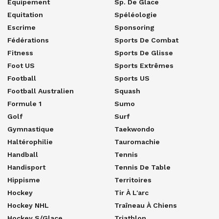
Equipement
Sp. De Glace
Equitation
Spéléologie
Escrime
Sponsoring
Fédérations
Sports De Combat
Fitness
Sports De Glisse
Foot US
Sports Extrêmes
Football
Sports US
Football Australien
Squash
Formule 1
Sumo
Golf
Surf
Gymnastique
Taekwondo
Haltérophilie
Tauromachie
Handball
Tennis
Handisport
Tennis De Table
Hippisme
Territoires
Hockey
Tir À L'arc
Hockey NHL
Traîneau À Chiens
Hockey S/glace
Triathlon