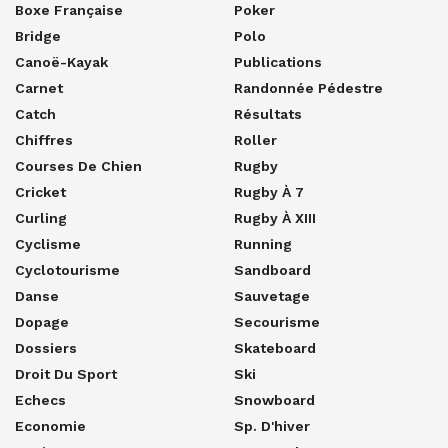
Boxe Française
Poker
Bridge
Polo
Canoë-Kayak
Publications
Carnet
Randonnée Pédestre
Catch
Résultats
Chiffres
Roller
Courses De Chien
Rugby
Cricket
Rugby À 7
Curling
Rugby À XIII
Cyclisme
Running
Cyclotourisme
Sandboard
Danse
Sauvetage
Dopage
Secourisme
Dossiers
Skateboard
Droit Du Sport
Ski
Echecs
Snowboard
Economie
Sp. D'hiver