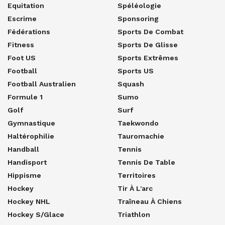
Equitation
Spéléologie
Escrime
Sponsoring
Fédérations
Sports De Combat
Fitness
Sports De Glisse
Foot US
Sports Extrêmes
Football
Sports US
Football Australien
Squash
Formule 1
Sumo
Golf
Surf
Gymnastique
Taekwondo
Haltérophilie
Tauromachie
Handball
Tennis
Handisport
Tennis De Table
Hippisme
Territoires
Hockey
Tir À L'arc
Hockey NHL
Traîneau À Chiens
Hockey S/glace
Triathlon