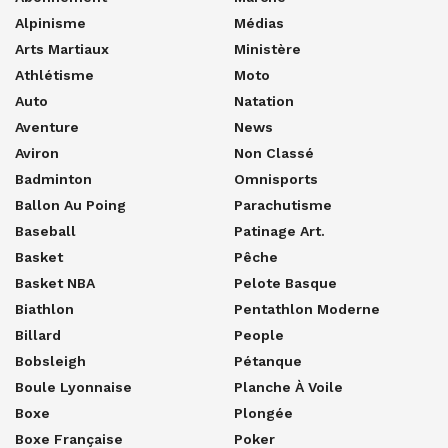
Alpinisme
Médias
Arts Martiaux
Ministère
Athlétisme
Moto
Auto
Natation
Aventure
News
Aviron
Non Classé
Badminton
Omnisports
Ballon Au Poing
Parachutisme
Baseball
Patinage Art.
Basket
Pêche
Basket NBA
Pelote Basque
Biathlon
Pentathlon Moderne
Billard
People
Bobsleigh
Pétanque
Boule Lyonnaise
Planche À Voile
Boxe
Plongée
Boxe Française
Poker