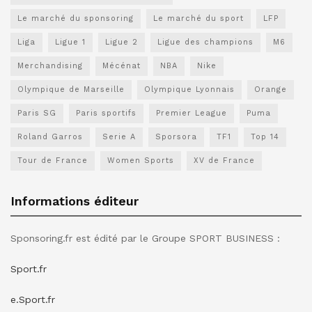
Le marché du sponsoring
Le marché du sport
LFP
Liga
Ligue 1
Ligue 2
Ligue des champions
M6
Merchandising
Mécénat
NBA
Nike
Olympique de Marseille
Olympique Lyonnais
Orange
Paris SG
Paris sportifs
Premier League
Puma
Roland Garros
Serie A
Sporsora
TF1
Top 14
Tour de France
Women Sports
XV de France
Informations éditeur
Sponsoring.fr est édité par le Groupe SPORT BUSINESS :
Sport.fr
e.Sport.fr