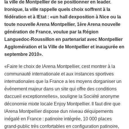
la ville de Montpellier de se positionner en leader.
Ironique, la ville rappelle quels choix soffrent à la
fédération et à lEtat : «un hall dexposition à Nice ou la
toute nouvelle Arena Montpellier, 1ère Arena nouvelle
génération de France, voulue par la Région
Languedoc-Roussillon en partenariat avec Montpellier
Agglomération et la Ville de Montpellier et inaugurée en
septembre 2010».
«Faire le choix de lArena Montpellier, cest montrer à la
communauté internationale et aux instances sportives
internationales que la France a les moyens dorganiser un
événement majeur dans un site qui offre des conditions
daccueil exceptionnelles», souligne la Société anonyme
déconomie mixte locale Enjoy Montpellier. Il faut dire que
lArena Montpellier dispose dun niveau déquipements
inégalé en France : patinoire intégrée, 10 000 places
grand-public très confortables en configuration patinoire,