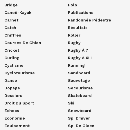
Bridge
Polo
Canoë-Kayak
Publications
Carnet
Randonnée Pédestre
Catch
Résultats
Chiffres
Roller
Courses De Chien
Rugby
Cricket
Rugby À 7
Curling
Rugby À XIII
Cyclisme
Running
Cyclotourisme
Sandboard
Danse
Sauvetage
Dopage
Secourisme
Dossiers
Skateboard
Droit Du Sport
Ski
Echecs
Snowboard
Economie
Sp. D'hiver
Equipement
Sp. De Glace