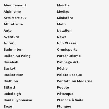
Abonnement
Marche
Alpinisme
Médias
Arts Martiaux
Ministère
Athlétisme
Moto
Auto
Natation
Aventure
News
Aviron
Non Classé
Badminton
Omnisports
Ballon Au Poing
Parachutisme
Baseball
Patinage Art.
Basket
Pêche
Basket NBA
Pelote Basque
Biathlon
Pentathlon Moderne
Billard
People
Bobsleigh
Pétanque
Boule Lyonnaise
Planche À Voile
Boxe
Plongée