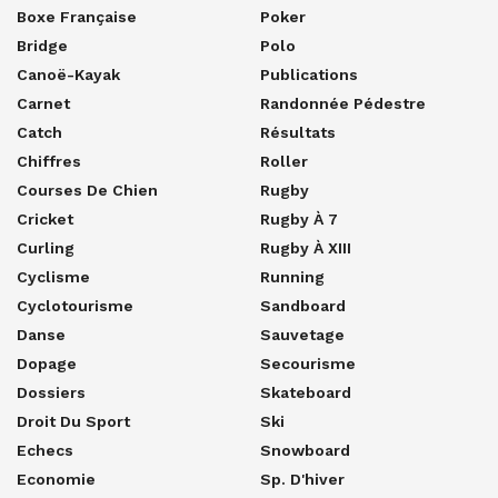
Boxe Française
Poker
Bridge
Polo
Canoë-Kayak
Publications
Carnet
Randonnée Pédestre
Catch
Résultats
Chiffres
Roller
Courses De Chien
Rugby
Cricket
Rugby À 7
Curling
Rugby À XIII
Cyclisme
Running
Cyclotourisme
Sandboard
Danse
Sauvetage
Dopage
Secourisme
Dossiers
Skateboard
Droit Du Sport
Ski
Echecs
Snowboard
Economie
Sp. D'hiver