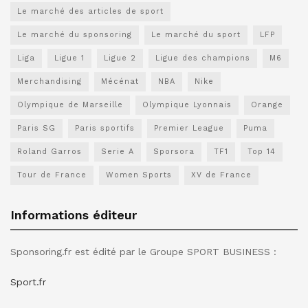
Le marché des articles de sport
Le marché du sponsoring
Le marché du sport
LFP
Liga
Ligue 1
Ligue 2
Ligue des champions
M6
Merchandising
Mécénat
NBA
Nike
Olympique de Marseille
Olympique Lyonnais
Orange
Paris SG
Paris sportifs
Premier League
Puma
Roland Garros
Serie A
Sporsora
TF1
Top 14
Tour de France
Women Sports
XV de France
Informations éditeur
Sponsoring.fr est édité par le Groupe SPORT BUSINESS :
Sport.fr