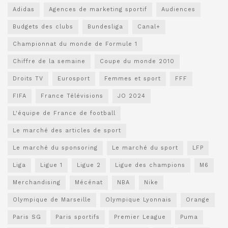
Adidas
Agences de marketing sportif
Audiences
Budgets des clubs
Bundesliga
Canal+
Championnat du monde de Formule 1
Chiffre de la semaine
Coupe du monde 2010
Droits TV
Eurosport
Femmes et sport
FFF
FIFA
France Télévisions
JO 2024
L'équipe de France de football
Le marché des articles de sport
Le marché du sponsoring
Le marché du sport
LFP
Liga
Ligue 1
Ligue 2
Ligue des champions
M6
Merchandising
Mécénat
NBA
Nike
Olympique de Marseille
Olympique Lyonnais
Orange
Paris SG
Paris sportifs
Premier League
Puma