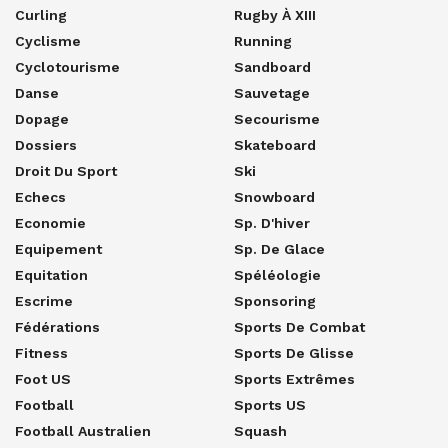
Curling
Rugby À XIII
Cyclisme
Running
Cyclotourisme
Sandboard
Danse
Sauvetage
Dopage
Secourisme
Dossiers
Skateboard
Droit Du Sport
Ski
Echecs
Snowboard
Economie
Sp. D'hiver
Equipement
Sp. De Glace
Equitation
Spéléologie
Escrime
Sponsoring
Fédérations
Sports De Combat
Fitness
Sports De Glisse
Foot US
Sports Extrêmes
Football
Sports US
Football Australien
Squash