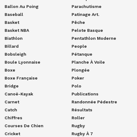
Ballon Au Poing
Parachutisme
Baseball
Patinage Art.
Basket
Pêche
Basket NBA
Pelote Basque
Biathlon
Pentathlon Moderne
Billard
People
Bobsleigh
Pétanque
Boule Lyonnaise
Planche À Voile
Boxe
Plongée
Boxe Française
Poker
Bridge
Polo
Canoë-Kayak
Publications
Carnet
Randonnée Pédestre
Catch
Résultats
Chiffres
Roller
Courses De Chien
Rugby
Cricket
Rugby À 7