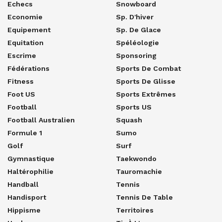
Echecs
Snowboard
Economie
Sp. D'hiver
Equipement
Sp. De Glace
Equitation
Spéléologie
Escrime
Sponsoring
Fédérations
Sports De Combat
Fitness
Sports De Glisse
Foot US
Sports Extrêmes
Football
Sports US
Football Australien
Squash
Formule 1
Sumo
Golf
Surf
Gymnastique
Taekwondo
Haltérophilie
Tauromachie
Handball
Tennis
Handisport
Tennis De Table
Hippisme
Territoires