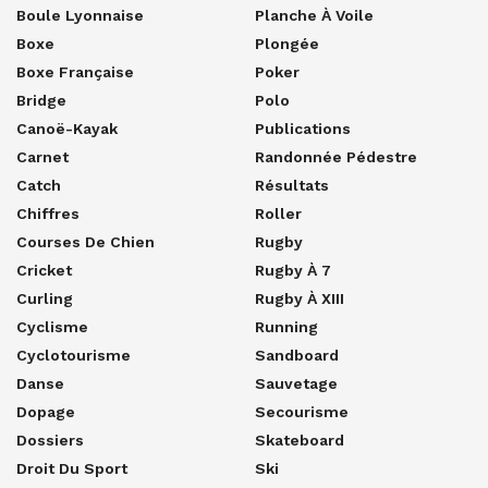
Boule Lyonnaise
Planche À Voile
Boxe
Plongée
Boxe Française
Poker
Bridge
Polo
Canoë-Kayak
Publications
Carnet
Randonnée Pédestre
Catch
Résultats
Chiffres
Roller
Courses De Chien
Rugby
Cricket
Rugby À 7
Curling
Rugby À XIII
Cyclisme
Running
Cyclotourisme
Sandboard
Danse
Sauvetage
Dopage
Secourisme
Dossiers
Skateboard
Droit Du Sport
Ski