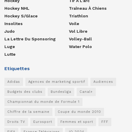
Hockey
Tir À L'arc
Hockey NHL
Traîneau À Chiens
Hockey S/glace
Triathlon
Insolites
Voile
Judo
Vol Libre
La Lettre Du Sponsoring
Volley-Ball
Luge
Water Polo
Lutte
Etiquettes
Adidas
Agences de marketing sportif
Audiences
Budgets des clubs
Bundesliga
Canal+
Championnat du monde de Formule 1
Chiffre de la semaine
Coupe du monde 2010
Droits TV
Eurosport
Femmes et sport
FFF
FIFA
France Télévisions
JO 2024