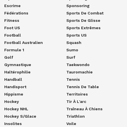
Escrime
Sponsoring
Fédérations
Sports De Combat
Fitness
Sports De Glisse
Foot US
Sports Extrêmes
Football
Sports US
Football Australien
Squash
Formule 1
Sumo
Golf
Surf
Gymnastique
Taekwondo
Haltérophilie
Tauromachie
Handball
Tennis
Handisport
Tennis De Table
Hippisme
Territoires
Hockey
Tir À L'arc
Hockey NHL
Traîneau À Chiens
Hockey S/glace
Triathlon
Insolites
Voile