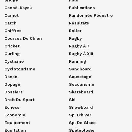
Bridge
Polo
Canoë-Kayak
Publications
Carnet
Randonnée Pédestre
Catch
Résultats
Chiffres
Roller
Courses De Chien
Rugby
Cricket
Rugby À 7
Curling
Rugby À XIII
Cyclisme
Running
Cyclotourisme
Sandboard
Danse
Sauvetage
Dopage
Secourisme
Dossiers
Skateboard
Droit Du Sport
Ski
Echecs
Snowboard
Economie
Sp. D'hiver
Equipement
Sp. De Glace
Equitation
Spéléologie