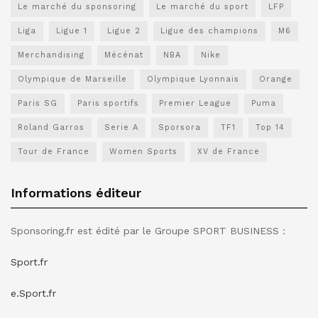
Le marché du sponsoring
Le marché du sport
LFP
Liga
Ligue 1
Ligue 2
Ligue des champions
M6
Merchandising
Mécénat
NBA
Nike
Olympique de Marseille
Olympique Lyonnais
Orange
Paris SG
Paris sportifs
Premier League
Puma
Roland Garros
Serie A
Sporsora
TF1
Top 14
Tour de France
Women Sports
XV de France
Informations éditeur
Sponsoring.fr est édité par le Groupe SPORT BUSINESS :
Sport.fr
e.Sport.fr