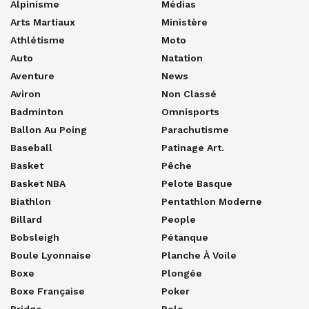
Alpinisme
Médias
Arts Martiaux
Ministère
Athlétisme
Moto
Auto
Natation
Aventure
News
Aviron
Non Classé
Badminton
Omnisports
Ballon Au Poing
Parachutisme
Baseball
Patinage Art.
Basket
Pêche
Basket NBA
Pelote Basque
Biathlon
Pentathlon Moderne
Billard
People
Bobsleigh
Pétanque
Boule Lyonnaise
Planche À Voile
Boxe
Plongée
Boxe Française
Poker