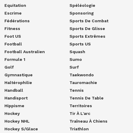
Equitation
Spéléologie
Escrime
Sponsoring
Fédérations
Sports De Combat
Fitness
Sports De Glisse
Foot US
Sports Extrêmes
Football
Sports US
Football Australien
Squash
Formule 1
Sumo
Golf
Surf
Gymnastique
Taekwondo
Haltérophilie
Tauromachie
Handball
Tennis
Handisport
Tennis De Table
Hippisme
Territoires
Hockey
Tir À L'arc
Hockey NHL
Traîneau À Chiens
Hockey S/glace
Triathlon