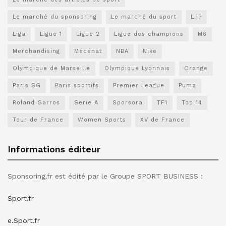
Le marché du sponsoring
Le marché du sport
LFP
Liga
Ligue 1
Ligue 2
Ligue des champions
M6
Merchandising
Mécénat
NBA
Nike
Olympique de Marseille
Olympique Lyonnais
Orange
Paris SG
Paris sportifs
Premier League
Puma
Roland Garros
Serie A
Sporsora
TF1
Top 14
Tour de France
Women Sports
XV de France
Informations éditeur
Sponsoring.fr est édité par le Groupe SPORT BUSINESS :
Sport.fr
e.Sport.fr