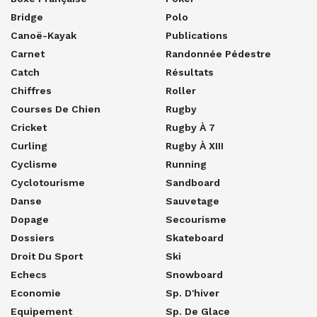
Bridge
Polo
Canoë-Kayak
Publications
Carnet
Randonnée Pédestre
Catch
Résultats
Chiffres
Roller
Courses De Chien
Rugby
Cricket
Rugby À 7
Curling
Rugby À XIII
Cyclisme
Running
Cyclotourisme
Sandboard
Danse
Sauvetage
Dopage
Secourisme
Dossiers
Skateboard
Droit Du Sport
Ski
Echecs
Snowboard
Economie
Sp. D'hiver
Equipement
Sp. De Glace