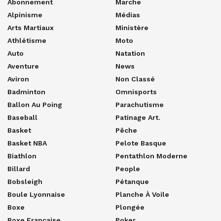
Abonnement
Marche
Alpinisme
Médias
Arts Martiaux
Ministère
Athlétisme
Moto
Auto
Natation
Aventure
News
Aviron
Non Classé
Badminton
Omnisports
Ballon Au Poing
Parachutisme
Baseball
Patinage Art.
Basket
Pêche
Basket NBA
Pelote Basque
Biathlon
Pentathlon Moderne
Billard
People
Bobsleigh
Pétanque
Boule Lyonnaise
Planche À Voile
Boxe
Plongée
Boxe Française
Poker