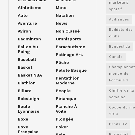
marketing
Athlétisme
Moto
sportif
Auto
Natation
Audiences
Aventure
News
Budgets des
Aviron
Non Classé
clubs
Badminton
Omnisports
Ballon Au
Parachutisme
Bundesliga
Poing
Patinage Art.
Canal+
Baseball
Pêche
Basket
Championnat
Pelote Basque
monde de
Basket NBA
Pentathlon
Formule 1
Biathlon
Moderne
Billard
People
Chiffre de la
semaine
Bobsleigh
Pétanque
Boule
Planche À
Coupe du m
Lyonnaise
Voile
2010
Boxe
Plongée
Droits TV
Boxe
Poker
Française
Polo
Eurosport