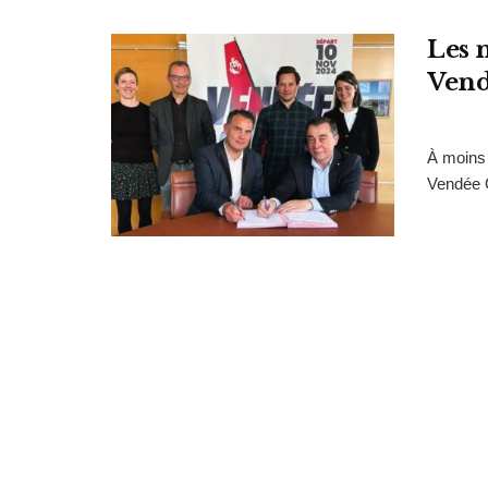
Les 
Vend
À moins 
Vendée G