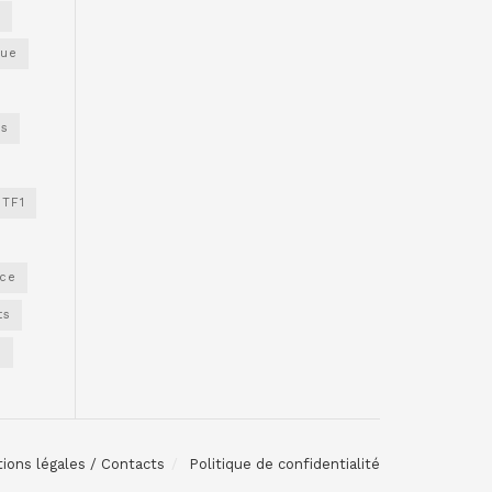
s
gue
os
TF1
nce
ts
e
ions légales / Contacts
Politique de confidentialité