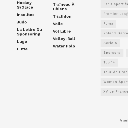
Hockey
Traîneau À
Paris sportif
S/glace
Chiens
Premier Lea
Insolites
Triathlon
Judo
Voile
Puma
La Lettre Du
Vol Libre
Roland Garr
Sponsoring
Volley-Ball
Luge
Serie A
Water Polo
Lutte
Sporsora
Top 14
Tour de Fra
Women Spor
XV de Franc
Ment