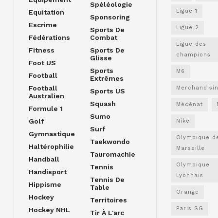
Spéléologie
Ligue 1
Equitation
Sponsoring
Escrime
Ligue 2
Sports De
Fédérations
Combat
Ligue des
Fitness
Sports De
champions
Glisse
Foot US
Sports
M6
Football
Extrêmes
Football
Merchandisi
Sports US
Australien
Squash
Mécénat
Formule 1
Sumo
Golf
Nike
Surf
Gymnastique
Olympique d
Taekwondo
Haltérophilie
Marseille
Tauromachie
Handball
Olympique
Tennis
Handisport
Lyonnais
Tennis De
Hippisme
Table
Orange
Hockey
Territoires
Paris SG
Hockey NHL
Tir À L'arc