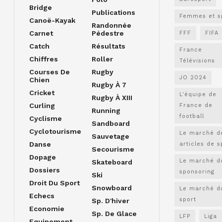
Bridge
Publications
Femmes et s
Canoë-Kayak
Randonnée
Carnet
Pédestre
FFF
FIFA
Catch
Résultats
France
Chiffres
Roller
Télévisions
Courses De
Rugby
JO 2024
Chien
Rugby À 7
Cricket
L'équipe de
Rugby À XIII
Curling
France de
Running
football
Cyclisme
Sandboard
Cyclotourisme
Le marché d
Sauvetage
Danse
articles de s
Secourisme
Dopage
Le marché d
Skateboard
Dossiers
sponsoring
Ski
Droit Du Sport
Snowboard
Le marché d
Echecs
sport
Sp. D'hiver
Economie
Sp. De Glace
LFP
Liga
Equipement