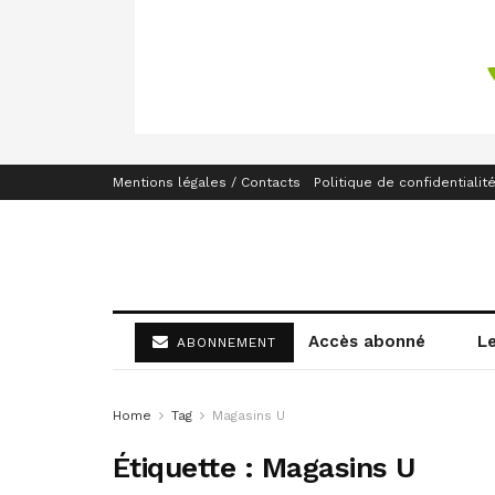
Mentions légales / Contacts
Politique de confidentialit
Accès abonné
L
ABONNEMENT
Home
Tag
Magasins U
Étiquette :
Magasins U