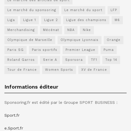
Le marché des articles de sport
Le marché du sponsoring
Le marché du sport
LFP
Liga
Ligue 1
Ligue 2
Ligue des champions
M6
Merchandising
Mécénat
NBA
Nike
Olympique de Marseille
Olympique Lyonnais
Orange
Paris SG
Paris sportifs
Premier League
Puma
Roland Garros
Serie A
Sporsora
TF1
Top 14
Tour de France
Women Sports
XV de France
Informations éditeur
Sponsoring.fr est édité par le Groupe SPORT BUSINESS :
Sport.fr
e.Sport.fr