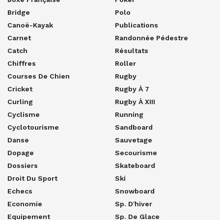
Bridge
Polo
Canoë-Kayak
Publications
Carnet
Randonnée Pédestre
Catch
Résultats
Chiffres
Roller
Courses De Chien
Rugby
Cricket
Rugby À 7
Curling
Rugby À XIII
Cyclisme
Running
Cyclotourisme
Sandboard
Danse
Sauvetage
Dopage
Secourisme
Dossiers
Skateboard
Droit Du Sport
Ski
Echecs
Snowboard
Economie
Sp. D'hiver
Equipement
Sp. De Glace