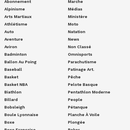
Abonnement
Marche
Alpinisme
Médias
Arts Martiaux
Ministère
Athlétisme
Moto
Auto
Natation
Aventure
News
Aviron
Non Classé
Badminton
Omnisports
Ballon Au Poing
Parachutisme
Baseball
Patinage Art.
Basket
Pêche
Basket NBA
Pelote Basque
Biathlon
Pentathlon Moderne
Billard
People
Bobsleigh
Pétanque
Boule Lyonnaise
Planche À Voile
Boxe
Plongée
Boxe Française
Poker