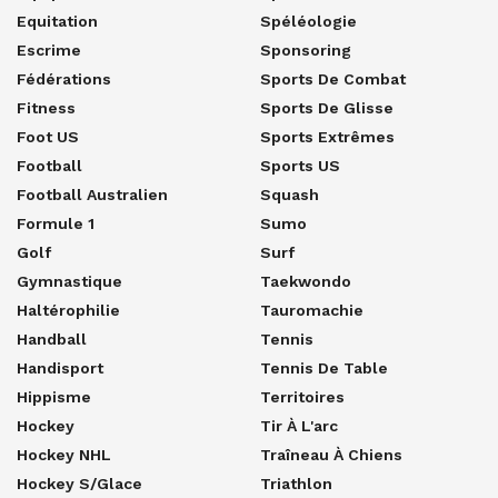
Equitation
Spéléologie
Escrime
Sponsoring
Fédérations
Sports De Combat
Fitness
Sports De Glisse
Foot US
Sports Extrêmes
Football
Sports US
Football Australien
Squash
Formule 1
Sumo
Golf
Surf
Gymnastique
Taekwondo
Haltérophilie
Tauromachie
Handball
Tennis
Handisport
Tennis De Table
Hippisme
Territoires
Hockey
Tir À L'arc
Hockey NHL
Traîneau À Chiens
Hockey S/glace
Triathlon