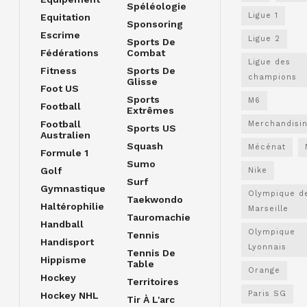
Spéléologie
Ligue 1
Equitation
Sponsoring
Escrime
Ligue 2
Sports De
Fédérations
Combat
Ligue des
Fitness
Sports De
champions
Glisse
Foot US
Sports
M6
Football
Extrêmes
Football
Merchandisi
Sports US
Australien
Squash
Mécénat
Formule 1
Sumo
Golf
Nike
Surf
Gymnastique
Olympique d
Taekwondo
Haltérophilie
Marseille
Tauromachie
Handball
Olympique
Tennis
Handisport
Lyonnais
Tennis De
Hippisme
Table
Orange
Hockey
Territoires
Paris SG
Hockey NHL
Tir À L'arc