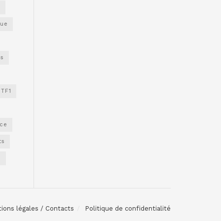
s
gue
os
TF1
nce
ts
e
ions légales / Contacts
Politique de confidentialité