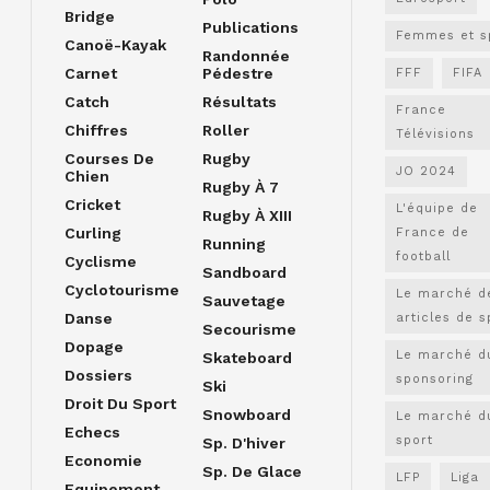
Bridge
Publications
Femmes et s
Canoë-Kayak
Randonnée
Carnet
Pédestre
FFF
FIFA
Catch
Résultats
France
Chiffres
Roller
Télévisions
Courses De
Rugby
JO 2024
Chien
Rugby À 7
Cricket
L'équipe de
Rugby À XIII
Curling
France de
Running
football
Cyclisme
Sandboard
Cyclotourisme
Le marché d
Sauvetage
Danse
articles de s
Secourisme
Dopage
Le marché d
Skateboard
Dossiers
sponsoring
Ski
Droit Du Sport
Snowboard
Le marché d
Echecs
sport
Sp. D'hiver
Economie
Sp. De Glace
LFP
Liga
Equipement