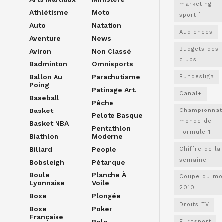
marketing
Athlétisme
Moto
sportif
Auto
Natation
Audiences
Aventure
News
Budgets des
Aviron
Non Classé
clubs
Badminton
Omnisports
Ballon Au
Parachutisme
Bundesliga
Poing
Patinage Art.
Canal+
Baseball
Pêche
Basket
Championnat
Pelote Basque
monde de
Basket NBA
Pentathlon
Formule 1
Biathlon
Moderne
Billard
People
Chiffre de la
semaine
Bobsleigh
Pétanque
Boule
Planche À
Coupe du m
Lyonnaise
Voile
2010
Boxe
Plongée
Droits TV
Boxe
Poker
Française
Polo
Eurosport