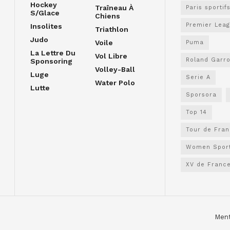
Hockey
Traîneau À
Paris sportif
S/glace
Chiens
Premier Lea
Insolites
Triathlon
Judo
Voile
Puma
La Lettre Du
Vol Libre
Roland Garr
Sponsoring
Volley-Ball
Luge
Serie A
Water Polo
Lutte
Sporsora
Top 14
Tour de Fra
Women Spor
XV de Franc
Ment