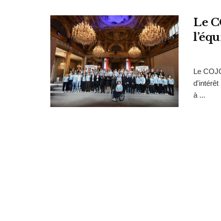
Le C
l’éq
Le COJOP
d'intérê
à ...