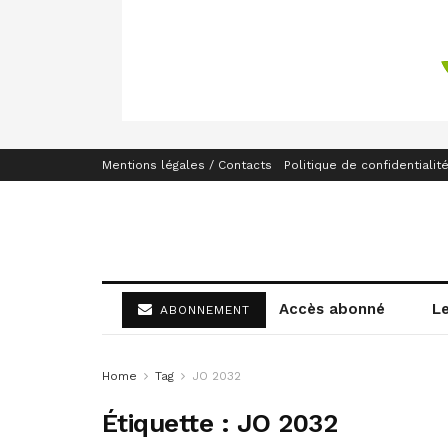
Mentions légales / Contacts
Politique de confidentialit
Accès abonné
L
ABONNEMENT
Home
Tag
JO 2032
Étiquette :
JO 2032