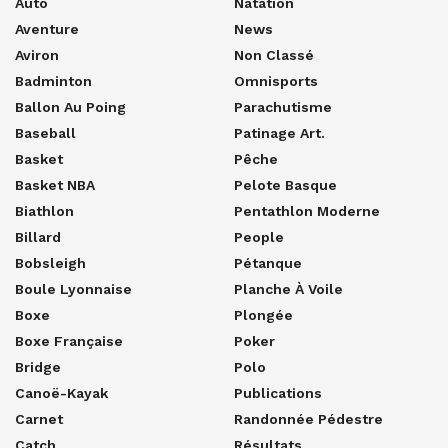
Auto
Natation
Aventure
News
Aviron
Non Classé
Badminton
Omnisports
Ballon Au Poing
Parachutisme
Baseball
Patinage Art.
Basket
Pêche
Basket NBA
Pelote Basque
Biathlon
Pentathlon Moderne
Billard
People
Bobsleigh
Pétanque
Boule Lyonnaise
Planche À Voile
Boxe
Plongée
Boxe Française
Poker
Bridge
Polo
Canoë-Kayak
Publications
Carnet
Randonnée Pédestre
Catch
Résultats