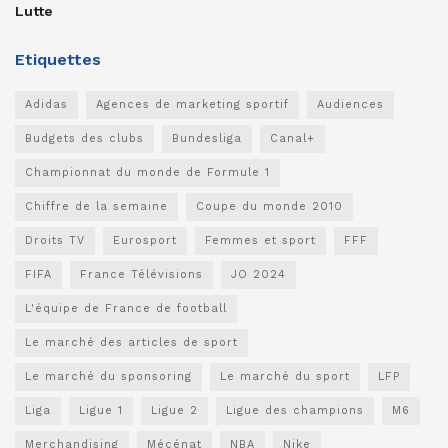
Lutte
Etiquettes
Adidas
Agences de marketing sportif
Audiences
Budgets des clubs
Bundesliga
Canal+
Championnat du monde de Formule 1
Chiffre de la semaine
Coupe du monde 2010
Droits TV
Eurosport
Femmes et sport
FFF
FIFA
France Télévisions
JO 2024
L'équipe de France de football
Le marché des articles de sport
Le marché du sponsoring
Le marché du sport
LFP
Liga
Ligue 1
Ligue 2
Ligue des champions
M6
Merchandising
Mécénat
NBA
Nike