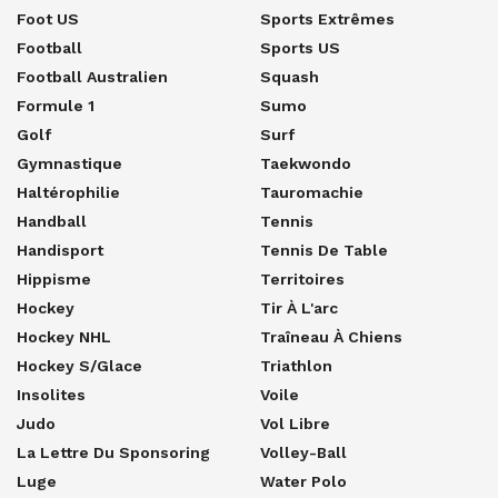
Foot US
Sports Extrêmes
Football
Sports US
Football Australien
Squash
Formule 1
Sumo
Golf
Surf
Gymnastique
Taekwondo
Haltérophilie
Tauromachie
Handball
Tennis
Handisport
Tennis De Table
Hippisme
Territoires
Hockey
Tir À L'arc
Hockey NHL
Traîneau À Chiens
Hockey S/glace
Triathlon
Insolites
Voile
Judo
Vol Libre
La Lettre Du Sponsoring
Volley-Ball
Luge
Water Polo