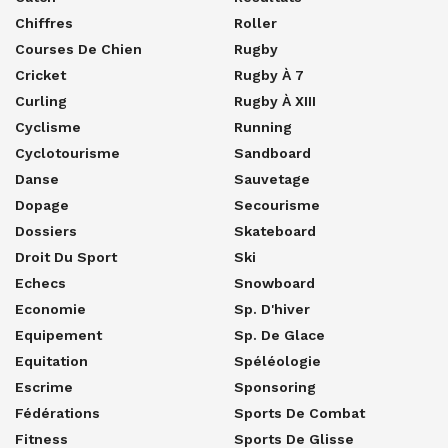
Chiffres
Roller
Courses De Chien
Rugby
Cricket
Rugby À 7
Curling
Rugby À XIII
Cyclisme
Running
Cyclotourisme
Sandboard
Danse
Sauvetage
Dopage
Secourisme
Dossiers
Skateboard
Droit Du Sport
Ski
Echecs
Snowboard
Economie
Sp. D'hiver
Equipement
Sp. De Glace
Equitation
Spéléologie
Escrime
Sponsoring
Fédérations
Sports De Combat
Fitness
Sports De Glisse