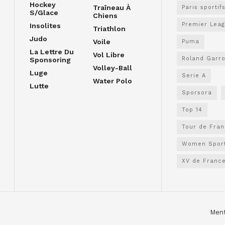
Hockey
Traîneau À
Paris sportif
S/glace
Chiens
Premier Lea
Insolites
Triathlon
Judo
Voile
Puma
La Lettre Du
Vol Libre
Roland Garr
Sponsoring
Volley-Ball
Luge
Serie A
Water Polo
Lutte
Sporsora
Top 14
Tour de Fra
Women Spor
XV de Franc
Ment