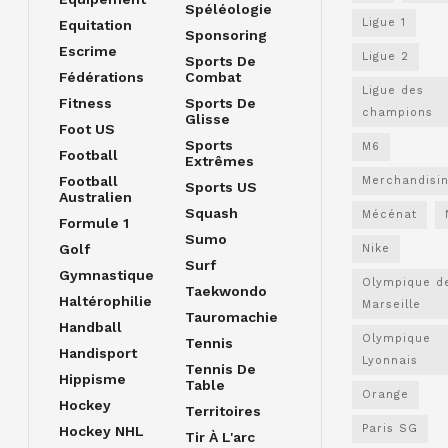
Spéléologie
Ligue 1
Equitation
Sponsoring
Escrime
Ligue 2
Sports De
Fédérations
Combat
Ligue des
Fitness
Sports De
champions
Glisse
Foot US
Sports
M6
Football
Extrêmes
Football
Merchandisi
Sports US
Australien
Squash
Mécénat
Formule 1
Sumo
Golf
Nike
Surf
Gymnastique
Olympique d
Taekwondo
Haltérophilie
Marseille
Tauromachie
Handball
Olympique
Tennis
Handisport
Lyonnais
Tennis De
Hippisme
Table
Orange
Hockey
Territoires
Paris SG
Hockey NHL
Tir À L'arc