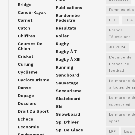
Bridge
Publications
Femmes et s
Canoë-Kayak
Randonnée
Carnet
Pédestre
FFF
FIFA
Catch
Résultats
France
Chiffres
Roller
Télévisions
Courses De
Rugby
JO 2024
Chien
Rugby À 7
Cricket
L'équipe de
Rugby À XIII
Curling
France de
Running
football
Cyclisme
Sandboard
Cyclotourisme
Le marché d
Sauvetage
Danse
articles de s
Secourisme
Dopage
Le marché d
Skateboard
Dossiers
sponsoring
Ski
Droit Du Sport
Snowboard
Le marché d
Echecs
sport
Sp. D'hiver
Economie
Sp. De Glace
LFP
Liga
Equipement