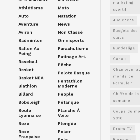
marketing
Athlétisme
Moto
sportif
Auto
Natation
Audiences
Aventure
News
Budgets des
Aviron
Non Classé
clubs
Badminton
Omnisports
Ballon Au
Parachutisme
Bundesliga
Poing
Patinage Art.
Canal+
Baseball
Pêche
Basket
Championnat
Pelote Basque
monde de
Basket NBA
Pentathlon
Formule 1
Biathlon
Moderne
Billard
People
Chiffre de la
semaine
Bobsleigh
Pétanque
Boule
Planche À
Coupe du m
Lyonnaise
Voile
2010
Boxe
Plongée
Droits TV
Boxe
Poker
Française
Polo
Eurosport