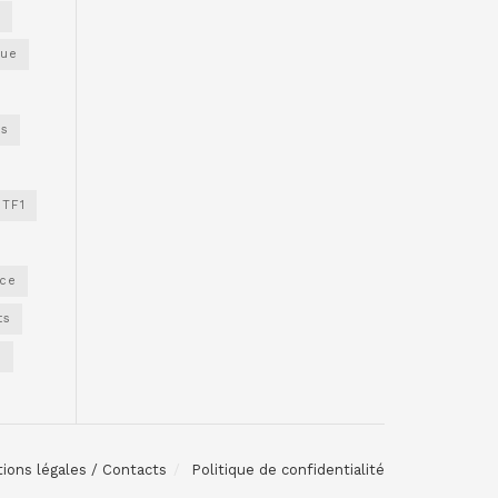
s
gue
os
TF1
nce
ts
e
ions légales / Contacts
Politique de confidentialité