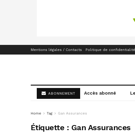
Mentions légales / Contacts
Politique de confidentialit
Accès abonné
L
ABONNEMENT
Home
Tag
Gan Assurances
Étiquette :
Gan Assurances