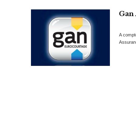
Gan 
A compte
Assuranc