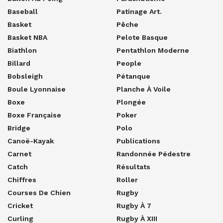
Baseball
Patinage Art.
Basket
Pêche
Basket NBA
Pelote Basque
Biathlon
Pentathlon Moderne
Billard
People
Bobsleigh
Pétanque
Boule Lyonnaise
Planche À Voile
Boxe
Plongée
Boxe Française
Poker
Bridge
Polo
Canoë-Kayak
Publications
Carnet
Randonnée Pédestre
Catch
Résultats
Chiffres
Roller
Courses De Chien
Rugby
Cricket
Rugby À 7
Curling
Rugby À XIII