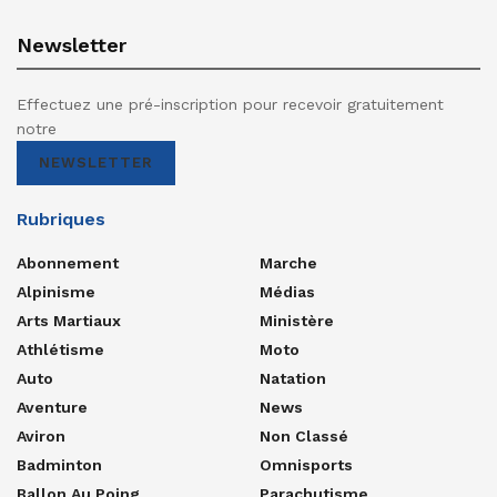
Newsletter
Effectuez une pré-inscription pour recevoir gratuitement
notre
NEWSLETTER
Rubriques
Abonnement
Marche
Alpinisme
Médias
Arts Martiaux
Ministère
Athlétisme
Moto
Auto
Natation
Aventure
News
Aviron
Non Classé
Badminton
Omnisports
Ballon Au Poing
Parachutisme