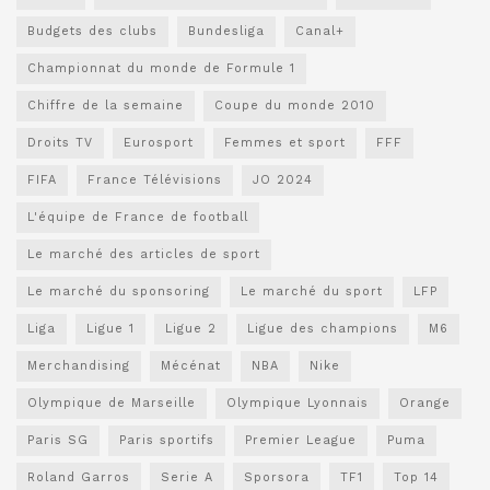
Budgets des clubs
Bundesliga
Canal+
Championnat du monde de Formule 1
Chiffre de la semaine
Coupe du monde 2010
Droits TV
Eurosport
Femmes et sport
FFF
FIFA
France Télévisions
JO 2024
L'équipe de France de football
Le marché des articles de sport
Le marché du sponsoring
Le marché du sport
LFP
Liga
Ligue 1
Ligue 2
Ligue des champions
M6
Merchandising
Mécénat
NBA
Nike
Olympique de Marseille
Olympique Lyonnais
Orange
Paris SG
Paris sportifs
Premier League
Puma
Roland Garros
Serie A
Sporsora
TF1
Top 14