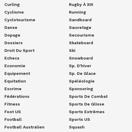
Curling
Rugby À XIII
Cyclisme
Running
Cyclotourisme
Sandboard
Danse
Sauvetage
Dopage
Secourisme
Dossiers
Skateboard
Droit Du Sport
Ski
Echecs
Snowboard
Economie
Sp. D'hiver
Equipement
Sp. De Glace
Equitation
Spéléologie
Escrime
Sponsoring
Fédérations
Sports De Combat
Fitness
Sports De Glisse
Foot US
Sports Extrêmes
Football
Sports US
Football Australien
Squash