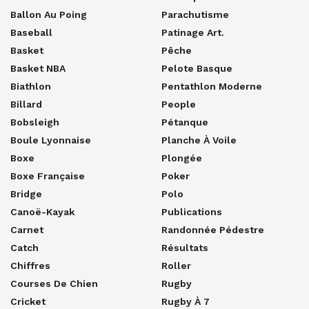
Ballon Au Poing
Parachutisme
Baseball
Patinage Art.
Basket
Pêche
Basket NBA
Pelote Basque
Biathlon
Pentathlon Moderne
Billard
People
Bobsleigh
Pétanque
Boule Lyonnaise
Planche À Voile
Boxe
Plongée
Boxe Française
Poker
Bridge
Polo
Canoë-Kayak
Publications
Carnet
Randonnée Pédestre
Catch
Résultats
Chiffres
Roller
Courses De Chien
Rugby
Cricket
Rugby À 7