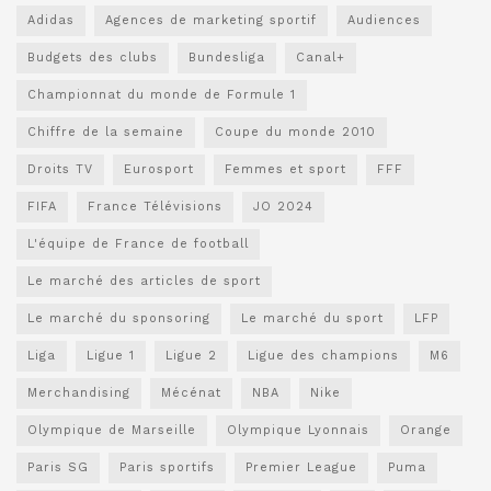
Adidas
Agences de marketing sportif
Audiences
Budgets des clubs
Bundesliga
Canal+
Championnat du monde de Formule 1
Chiffre de la semaine
Coupe du monde 2010
Droits TV
Eurosport
Femmes et sport
FFF
FIFA
France Télévisions
JO 2024
L'équipe de France de football
Le marché des articles de sport
Le marché du sponsoring
Le marché du sport
LFP
Liga
Ligue 1
Ligue 2
Ligue des champions
M6
Merchandising
Mécénat
NBA
Nike
Olympique de Marseille
Olympique Lyonnais
Orange
Paris SG
Paris sportifs
Premier League
Puma