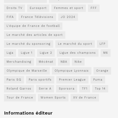
Droits TV
Eurosport
Femmes et sport
FFF
FIFA
France Télévisions
JO 2024
L'équipe de France de football
Le marché des articles de sport
Le marché du sponsoring
Le marché du sport
LFP
Liga
Ligue 1
Ligue 2
Ligue des champions
M6
Merchandising
Mécénat
NBA
Nike
Olympique de Marseille
Olympique Lyonnais
Orange
Paris SG
Paris sportifs
Premier League
Puma
Roland Garros
Serie A
Sporsora
TF1
Top 14
Tour de France
Women Sports
XV de France
Informations éditeur