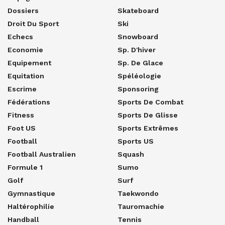
Dossiers
Skateboard
Droit Du Sport
Ski
Echecs
Snowboard
Economie
Sp. D'hiver
Equipement
Sp. De Glace
Equitation
Spéléologie
Escrime
Sponsoring
Fédérations
Sports De Combat
Fitness
Sports De Glisse
Foot US
Sports Extrêmes
Football
Sports US
Football Australien
Squash
Formule 1
Sumo
Golf
Surf
Gymnastique
Taekwondo
Haltérophilie
Tauromachie
Handball
Tennis