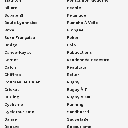
Biathlon
Pentathlon Moderne
Billard
People
Bobsleigh
Pétanque
Boule Lyonnaise
Planche À Voile
Boxe
Plongée
Boxe Française
Poker
Bridge
Polo
Canoë-Kayak
Publications
Carnet
Randonnée Pédestre
Catch
Résultats
Chiffres
Roller
Courses De Chien
Rugby
Cricket
Rugby À 7
Curling
Rugby À XIII
Cyclisme
Running
Cyclotourisme
Sandboard
Danse
Sauvetage
Dopage
Secourisme