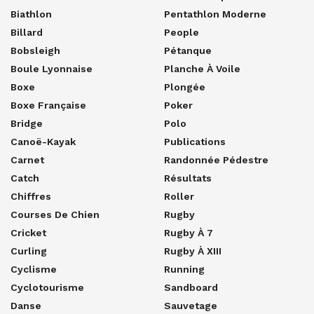
Biathlon
Pentathlon Moderne
Billard
People
Bobsleigh
Pétanque
Boule Lyonnaise
Planche À Voile
Boxe
Plongée
Boxe Française
Poker
Bridge
Polo
Canoë-Kayak
Publications
Carnet
Randonnée Pédestre
Catch
Résultats
Chiffres
Roller
Courses De Chien
Rugby
Cricket
Rugby À 7
Curling
Rugby À XIII
Cyclisme
Running
Cyclotourisme
Sandboard
Danse
Sauvetage