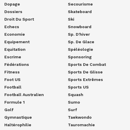
Dopage
Secourisme
Dossiers
Skateboard
Droit Du Sport
Ski
Echecs
Snowboard
Economie
Sp. D'hiver
Equipement
Sp. De Glace
Equitation
Spéléologie
Escrime
Sponsoring
Fédérations
Sports De Combat
Fitness
Sports De Glisse
Foot US
Sports Extrêmes
Football
Sports US
Football Australien
Squash
Formule 1
Sumo
Golf
Surf
Gymnastique
Taekwondo
Haltérophilie
Tauromachie