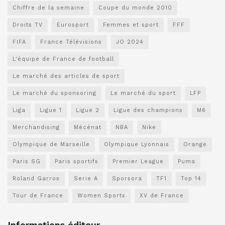
Chiffre de la semaine
Coupe du monde 2010
Droits TV
Eurosport
Femmes et sport
FFF
FIFA
France Télévisions
JO 2024
L'équipe de France de football
Le marché des articles de sport
Le marché du sponsoring
Le marché du sport
LFP
Liga
Ligue 1
Ligue 2
Ligue des champions
M6
Merchandising
Mécénat
NBA
Nike
Olympique de Marseille
Olympique Lyonnais
Orange
Paris SG
Paris sportifs
Premier League
Puma
Roland Garros
Serie A
Sporsora
TF1
Top 14
Tour de France
Women Sports
XV de France
Informations éditeur