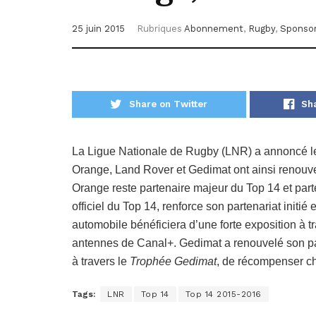
25 juin 2015
Rubriques
Abonnement
,
Rugby
,
Sponsor
Share on Twitter
Sh
La Ligue Nationale de Rugby (LNR) a annoncé le 
Orange, Land Rover et Gedimat ont ainsi renouv
Orange reste partenaire majeur du Top 14 et parte
officiel du Top 14, renforce son partenariat initi
automobile bénéficiera d’une forte exposition à t
antennes de Canal+. Gedimat a renouvelé son par
à travers le
Trophée Gedimat
, de récompenser cha
Tags:
LNR
Top 14
Top 14 2015-2016