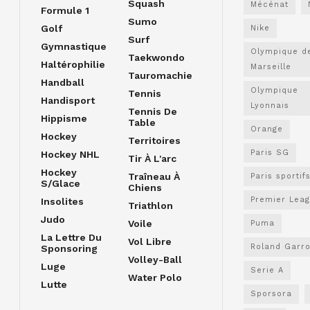
Squash
Mécénat
Formule 1
Sumo
Golf
Nike
Surf
Gymnastique
Olympique d
Taekwondo
Haltérophilie
Marseille
Tauromachie
Handball
Olympique
Tennis
Handisport
Lyonnais
Tennis De
Hippisme
Table
Orange
Hockey
Territoires
Paris SG
Hockey NHL
Tir À L'arc
Hockey
Traîneau À
Paris sportif
S/glace
Chiens
Premier Lea
Insolites
Triathlon
Judo
Voile
Puma
La Lettre Du
Vol Libre
Roland Garr
Sponsoring
Volley-Ball
Luge
Serie A
Water Polo
Lutte
Sporsora