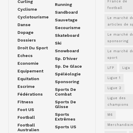
Curling
France de
Running
football
Cyclisme
Sandboard
Cyclotourisme
Le marché d
Sauvetage
Danse
articles de s
Secourisme
Dopage
Le marché d
Skateboard
Dossiers
sponsoring
Ski
Droit Du Sport
Snowboard
Le marché d
Echecs
sport
Sp. D'hiver
Economie
Sp. De Glace
LFP
Liga
Equipement
Spéléologie
Ligue 1
Equitation
Sponsoring
Escrime
Ligue 2
Sports De
Fédérations
Combat
Ligue des
Fitness
Sports De
champions
Glisse
Foot US
Sports
M6
Football
Extrêmes
Football
Merchandisi
Sports US
Australien