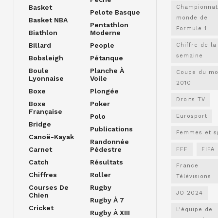
Basket
Championnat
Pelote Basque
monde de
Basket NBA
Pentathlon
Formule 1
Biathlon
Moderne
Billard
People
Chiffre de la
semaine
Bobsleigh
Pétanque
Boule
Planche À
Coupe du m
Lyonnaise
Voile
2010
Boxe
Plongée
Droits TV
Boxe
Poker
Française
Polo
Eurosport
Bridge
Publications
Femmes et s
Canoë-Kayak
Randonnée
Carnet
Pédestre
FFF
FIFA
Catch
Résultats
France
Chiffres
Roller
Télévisions
Courses De
Rugby
JO 2024
Chien
Rugby À 7
Cricket
L'équipe de
Rugby À XIII