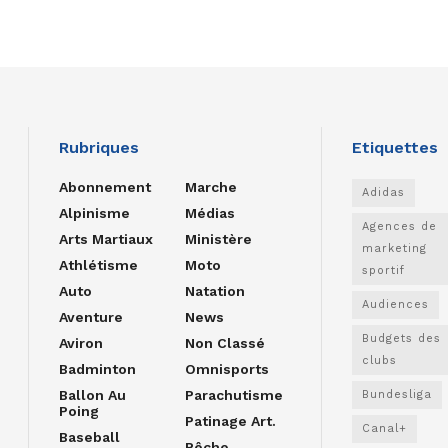
Rubriques
Etiquettes
Abonnement
Marche
Adidas
Alpinisme
Médias
Agences de
Arts Martiaux
Ministère
marketing
Athlétisme
Moto
sportif
Auto
Natation
Audiences
Aventure
News
Budgets des
Aviron
Non Classé
clubs
Badminton
Omnisports
Ballon Au
Parachutisme
Bundesliga
Poing
Patinage Art.
Canal+
Baseball
Pêche