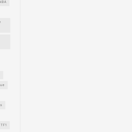
NBA
e
s
gue
os
TF1