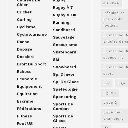
JO 2024
Chien
Rugby À 7
Cricket
L'équipe de
Rugby À XIII
Curling
France de
Running
football
Cyclisme
Sandboard
Cyclotourisme
Le marché d
Sauvetage
Danse
articles de s
Secourisme
Dopage
Le marché d
Skateboard
Dossiers
sponsoring
Ski
Droit Du Sport
Snowboard
Le marché d
Echecs
sport
Sp. D'hiver
Economie
Sp. De Glace
LFP
Liga
Equipement
Spéléologie
Ligue 1
Equitation
Sponsoring
Escrime
Ligue 2
Sports De
Fédérations
Combat
Ligue des
Fitness
Sports De
champions
Glisse
Foot US
Sports