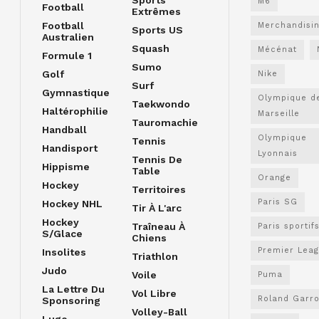
M6
Football
Extrêmes
Football
Merchandisi
Sports US
Australien
Squash
Mécénat
Formule 1
Sumo
Golf
Nike
Surf
Gymnastique
Olympique d
Taekwondo
Haltérophilie
Marseille
Tauromachie
Handball
Olympique
Tennis
Handisport
Lyonnais
Tennis De
Hippisme
Table
Orange
Hockey
Territoires
Paris SG
Hockey NHL
Tir À L'arc
Hockey
Traîneau À
Paris sportif
S/glace
Chiens
Premier Lea
Insolites
Triathlon
Judo
Voile
Puma
La Lettre Du
Vol Libre
Roland Garr
Sponsoring
Volley-Ball
Luge