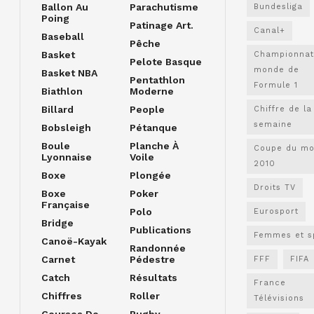
Ballon Au
Parachutisme
Bundesliga
Poing
Patinage Art.
Canal+
Baseball
Pêche
Basket
Championnat
Pelote Basque
monde de
Basket NBA
Pentathlon
Formule 1
Biathlon
Moderne
Billard
People
Chiffre de la
semaine
Bobsleigh
Pétanque
Boule
Planche À
Coupe du m
Lyonnaise
Voile
2010
Boxe
Plongée
Droits TV
Boxe
Poker
Française
Polo
Eurosport
Bridge
Publications
Femmes et s
Canoë-Kayak
Randonnée
Carnet
Pédestre
FFF
FIFA
Catch
Résultats
France
Chiffres
Roller
Télévisions
Courses De
Rugby