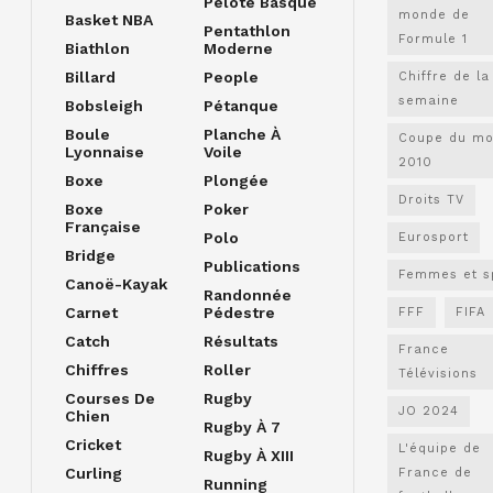
Pelote Basque
monde de
Basket NBA
Pentathlon
Formule 1
Biathlon
Moderne
Billard
People
Chiffre de la
semaine
Bobsleigh
Pétanque
Boule
Planche À
Coupe du m
Lyonnaise
Voile
2010
Boxe
Plongée
Droits TV
Boxe
Poker
Française
Polo
Eurosport
Bridge
Publications
Femmes et s
Canoë-Kayak
Randonnée
Carnet
Pédestre
FFF
FIFA
Catch
Résultats
France
Chiffres
Roller
Télévisions
Courses De
Rugby
JO 2024
Chien
Rugby À 7
Cricket
L'équipe de
Rugby À XIII
Curling
France de
Running